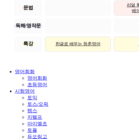
리얼 
문법
베이직
독해/영작문
특강
한글로 배우는 청춘영어
영어회화
영어회화
초등영어
시험영어
토익
토스/오픽
텝스
지텔프
아이엘츠
토플
듀오링고