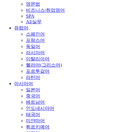
영문법
비즈니스/취업영어
SPA
AI/실무
유럽어
스페인어
프랑스어
독일어
러시아어
이탈리아어
헬라어(그리스어)
포르투갈어
라틴어
아시아어
일본어
중국어
베트남어
인도네시아어
태국어
미얀마어
튀르키예어