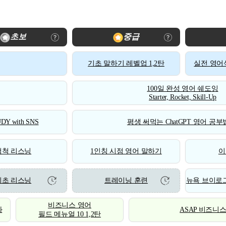
초보
중급
기초 말하기 레벨업 1,2탄
실전 영어식
100일 완성 영어 쉐도잉
Starter, Rocket, Skill-Up
DY with SNS
평생 써먹는 ChatGPT 영어 공부법
척척 리스닝
1인칭 시점 영어 말하기
이
기초 리스닝
트레이닝 훈련
뉴욕 브이로그
비즈니스 영어
화
ASAP 비즈니
필드 메뉴얼 10 1,2탄