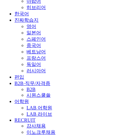
아랍어
히브리어
한국어
진짜학습지
영어
일본어
스페인어
중국어
베트남어
프랑스어
독일어
러시아어
편입
B2B·직무/자격증
B2B
시원스쿨쓸
어학원
LAB 어학원
LAB 라이브
RECRUIT
강사채용
이노크루채용