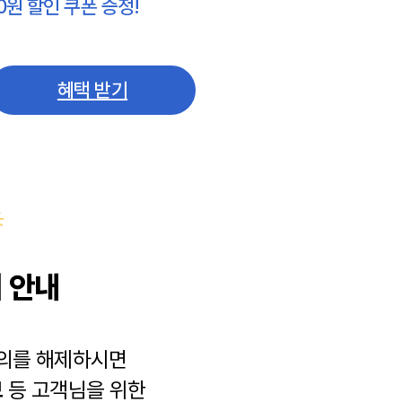
0원 할인 쿠폰 증정!
혜택 받기
 안내
동의를 해제하시면
보
등 고객님을 위한