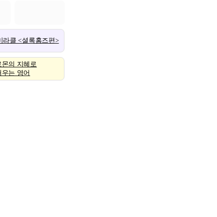
 미라클 <셜록홈즈편>
로몬의 지혜로
배우는 영어