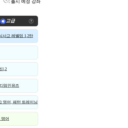
: 출시 예정 강좌
고급
사고 레벨업 1,2탄
1,2
디엄인유즈
 영어, 패턴 트레이닝
스 영어