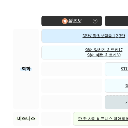
왕초보
NEW 왕초보탈출 1,2,3탄
영어 말하기 치트키17
영어 패턴 치트키30
회화
STU
비즈니스
한 끗 차이 비즈니스 영어회