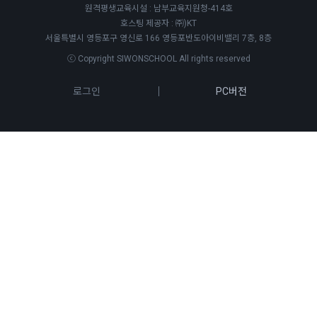
원격평생교육시설 : 남부교육지원청-414호
호스팅 제공자 : ㈜)KT
서울특별시 영등포구 영신로 166 영등포반도아이비밸리 7층, 8층
ⓒ Copyright SIWONSCHOOL All rights reserved
로그인
PC버전