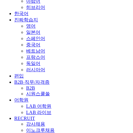
아랍어
히브리어
한국어
진짜학습지
영어
일본어
스페인어
중국어
베트남어
프랑스어
독일어
러시아어
편입
B2B·직무/자격증
B2B
시원스쿨쓸
어학원
LAB 어학원
LAB 라이브
RECRUIT
강사채용
이노크루채용