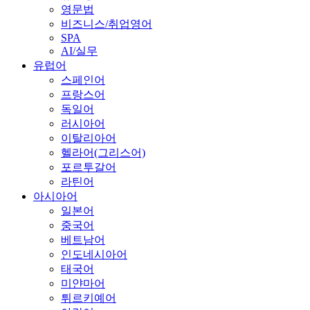
영문법
비즈니스/취업영어
SPA
AI/실무
유럽어
스페인어
프랑스어
독일어
러시아어
이탈리아어
헬라어(그리스어)
포르투갈어
라틴어
아시아어
일본어
중국어
베트남어
인도네시아어
태국어
미얀마어
튀르키예어