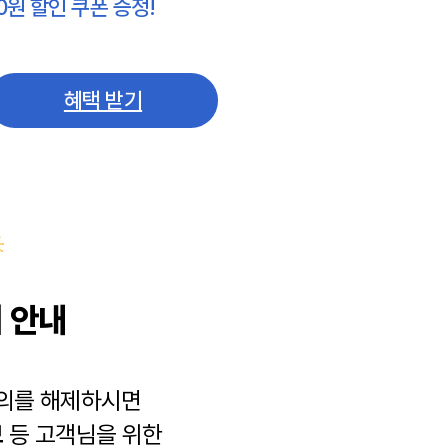
0원 할인 쿠폰 증정!
혜택 받기
 안내
동의를 해제하시면
보
등 고객님을 위한