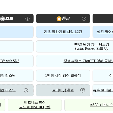
초보
중급
기초 말하기 레벨업 1,2탄
실전 영어식
100일 완성 영어 쉐도잉
Starter, Rocket, Skill-Up
DY with SNS
평생 써먹는 ChatGPT 영어 공부법
척척 리스닝
1인칭 시점 영어 말하기
이
기초 리스닝
트레이닝 훈련
뉴욕 브이로그
비즈니스 영어
화
ASAP 비즈니
필드 메뉴얼 10 1,2탄