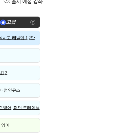
: 출시 예정 강좌
고급
사고 레벨업 1,2탄
1,2
디엄인유즈
 영어, 패턴 트레이닝
스 영어