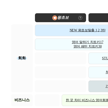
왕초보
NEW 왕초보탈출 1,2,3탄
영어 말하기 치트키17
영어 패턴 치트키30
회화
STU
비즈니스
한 끗 차이 비즈니스 영어회