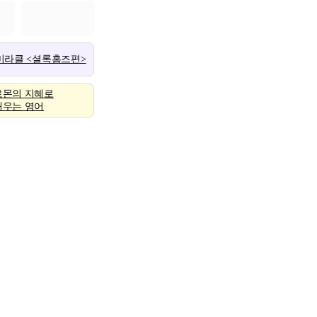
 미라클 <셜록홈즈편>
로몬의 지혜로
배우는 영어