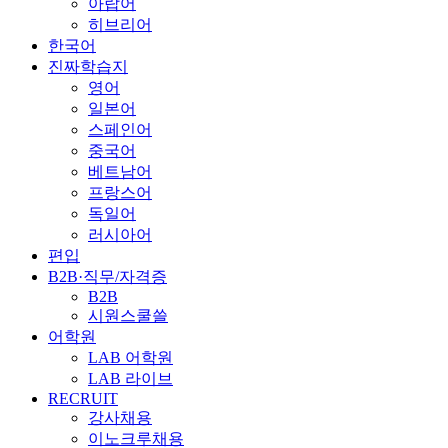
아랍어
히브리어
한국어
진짜학습지
영어
일본어
스페인어
중국어
베트남어
프랑스어
독일어
러시아어
편입
B2B·직무/자격증
B2B
시원스쿨쓸
어학원
LAB 어학원
LAB 라이브
RECRUIT
강사채용
이노크루채용