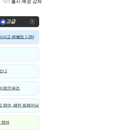
: 출시 예정 강좌
고급
사고 레벨업 1,2탄
1,2
디엄인유즈
 영어, 패턴 트레이닝
스 영어