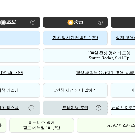
초보
중급
기초 말하기 레벨업 1,2탄
실전 영어식
100일 완성 영어 쉐도잉
Starter, Rocket, Skill-Up
DY with SNS
평생 써먹는 ChatGPT 영어 공부법
척척 리스닝
1인칭 시점 영어 말하기
이
기초 리스닝
트레이닝 훈련
뉴욕 브이로그
비즈니스 영어
화
ASAP 비즈니
필드 메뉴얼 10 1,2탄