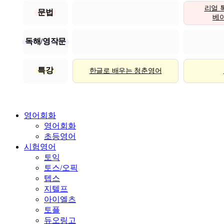
리얼 
문법
베이직
독해/영작문
특강
한글로 배우는 청춘영어
영어회화
영어회화
초등영어
시험영어
토익
토스/오픽
텝스
지텔프
아이엘츠
토플
듀오링고