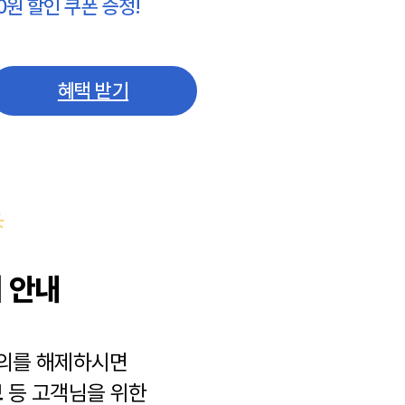
0원 할인 쿠폰 증정!
혜택 받기
 안내
동의를 해제하시면
보
등 고객님을 위한