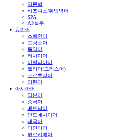
영문법
비즈니스/취업영어
SPA
AI/실무
유럽어
스페인어
프랑스어
독일어
러시아어
이탈리아어
헬라어(그리스어)
포르투갈어
라틴어
아시아어
일본어
중국어
베트남어
인도네시아어
태국어
미얀마어
튀르키예어