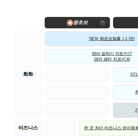
왕초보
NEW 왕초보탈출 1,2,3탄
영어 말하기 치트키17
영어 패턴 치트키30
회화
STU
비즈니스
한 끗 차이 비즈니스 영어회