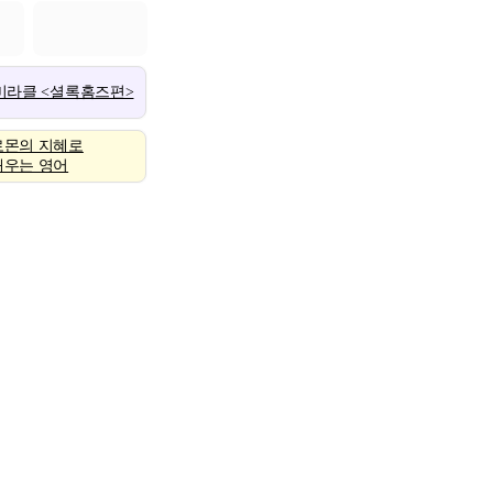
 미라클 <셜록홈즈편>
로몬의 지혜로
배우는 영어