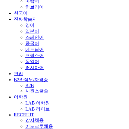
아랍어
히브리어
한국어
진짜학습지
영어
일본어
스페인어
중국어
베트남어
프랑스어
독일어
러시아어
편입
B2B·직무/자격증
B2B
시원스쿨쓸
어학원
LAB 어학원
LAB 라이브
RECRUIT
강사채용
이노크루채용