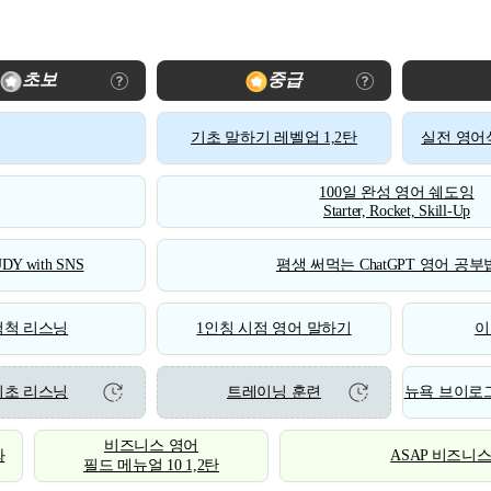
초보
중급
기초 말하기 레벨업 1,2탄
실전 영어식
100일 완성 영어 쉐도잉
Starter, Rocket, Skill-Up
DY with SNS
평생 써먹는 ChatGPT 영어 공부법
척척 리스닝
1인칭 시점 영어 말하기
이
기초 리스닝
트레이닝 훈련
뉴욕 브이로그
비즈니스 영어
화
ASAP 비즈니
필드 메뉴얼 10 1,2탄