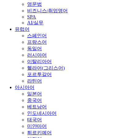
영문법
비즈니스/취업영어
SPA
AI/실무
유럽어
스페인어
프랑스어
독일어
러시아어
이탈리아어
헬라어(그리스어)
포르투갈어
라틴어
아시아어
일본어
중국어
베트남어
인도네시아어
태국어
미얀마어
튀르키예어