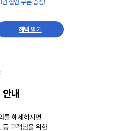
0원 할인 쿠폰 증정!
혜택 받기
 안내
동의를 해제하시면
보
등 고객님을 위한