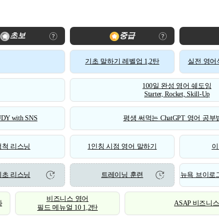
초보
중급
기초 말하기 레벨업 1,2탄
실전 영어식
100일 완성 영어 쉐도잉
Starter, Rocket, Skill-Up
DY with SNS
평생 써먹는 ChatGPT 영어 공부법
척척 리스닝
1인칭 시점 영어 말하기
이
기초 리스닝
트레이닝 훈련
뉴욕 브이로그
비즈니스 영어
화
ASAP 비즈니
필드 메뉴얼 10 1,2탄