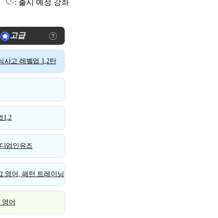
: 출시 예정 강좌
고급
사고 레벨업 1,2탄
1,2
디엄인유즈
 영어, 패턴 트레이닝
스 영어