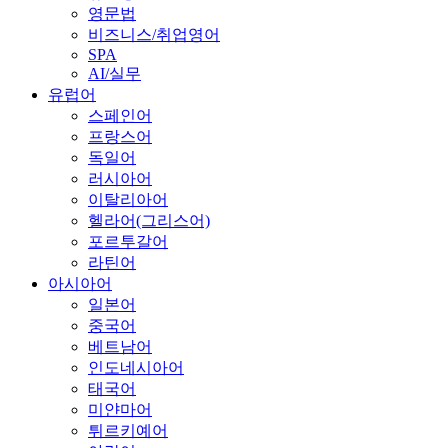
영문법
비즈니스/취업영어
SPA
AI/실무
유럽어
스페인어
프랑스어
독일어
러시아어
이탈리아어
헬라어(그리스어)
포르투갈어
라틴어
아시아어
일본어
중국어
베트남어
인도네시아어
태국어
미얀마어
튀르키예어