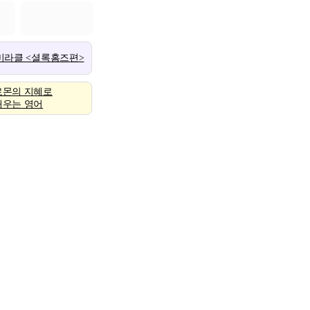
 미라클 <셜록홈즈편>
로몬의 지혜로
배우는 영어