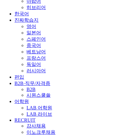
아랍어
히브리어
한국어
진짜학습지
영어
일본어
스페인어
중국어
베트남어
프랑스어
독일어
러시아어
편입
B2B·직무/자격증
B2B
시원스쿨쓸
어학원
LAB 어학원
LAB 라이브
RECRUIT
강사채용
이노크루채용