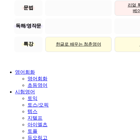
리얼 
문법
베이직
독해/영작문
특강
한글로 배우는 청춘영어
영어회화
영어회화
초등영어
시험영어
토익
토스/오픽
텝스
지텔프
아이엘츠
토플
듀오링고