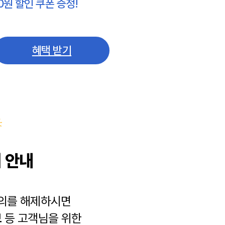
0원 할인 쿠폰 증정!
혜택 받기
 안내
동의를 해제하시면
보
등 고객님을 위한