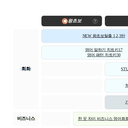
왕초보
NEW 왕초보탈출 1,2,3탄
영어 말하기 치트키17
영어 패턴 치트키30
회화
STU
비즈니스
한 끗 차이 비즈니스 영어회