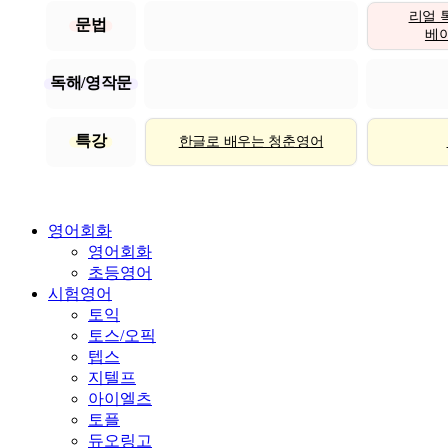
리얼 
문법
베이직
독해/영작문
특강
한글로 배우는 청춘영어
영어회화
영어회화
초등영어
시험영어
토익
토스/오픽
텝스
지텔프
아이엘츠
토플
듀오링고