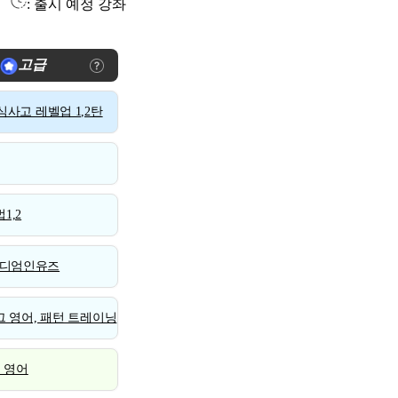
: 출시 예정 강좌
고급
사고 레벨업 1,2탄
1,2
디엄인유즈
 영어, 패턴 트레이닝
스 영어