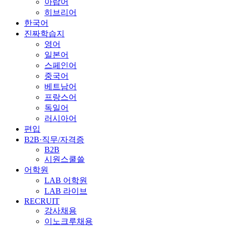
아랍어
히브리어
한국어
진짜학습지
영어
일본어
스페인어
중국어
베트남어
프랑스어
독일어
러시아어
편입
B2B·직무/자격증
B2B
시원스쿨쓸
어학원
LAB 어학원
LAB 라이브
RECRUIT
강사채용
이노크루채용