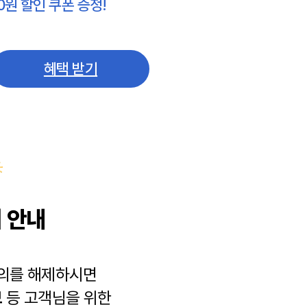
0원 할인 쿠폰 증정!
혜택 받기
 안내
동의를 해제하시면
보
등 고객님을 위한