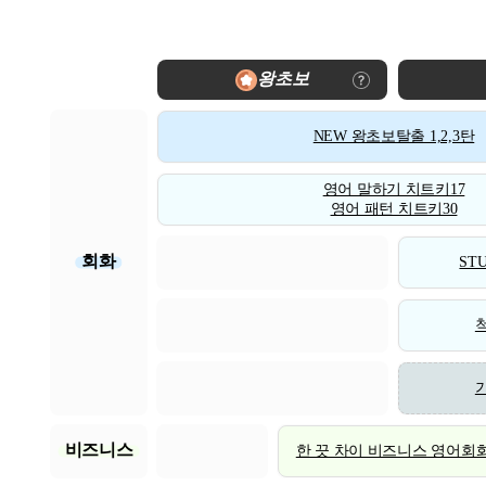
왕초보
NEW 왕초보탈출 1,2,3탄
영어 말하기 치트키17
영어 패턴 치트키30
회화
STU
비즈니스
한 끗 차이 비즈니스 영어회