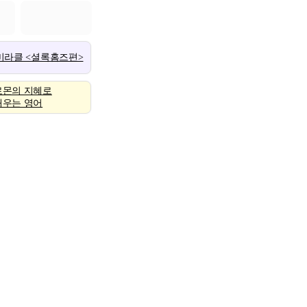
 미라클 <셜록홈즈편>
로몬의 지혜로
배우는 영어