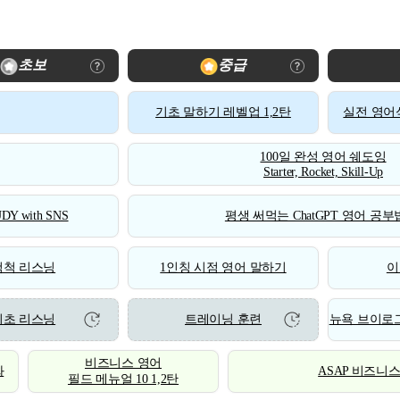
초보
중급
기초 말하기 레벨업 1,2탄
실전 영어식
100일 완성 영어 쉐도잉
Starter, Rocket, Skill-Up
DY with SNS
평생 써먹는 ChatGPT 영어 공부법
척척 리스닝
1인칭 시점 영어 말하기
이
기초 리스닝
트레이닝 훈련
뉴욕 브이로그
비즈니스 영어
화
ASAP 비즈니
필드 메뉴얼 10 1,2탄