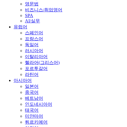
영문법
비즈니스/취업영어
SPA
AI/실무
유럽어
스페인어
프랑스어
독일어
러시아어
이탈리아어
헬라어(그리스어)
포르투갈어
라틴어
아시아어
일본어
중국어
베트남어
인도네시아어
태국어
미얀마어
튀르키예어