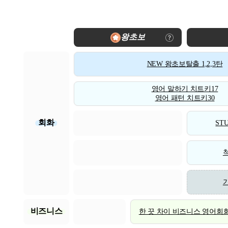
왕초보
NEW 왕초보탈출 1,2,3탄
영어 말하기 치트키17
영어 패턴 치트키30
회화
STU
비즈니스
한 끗 차이 비즈니스 영어회