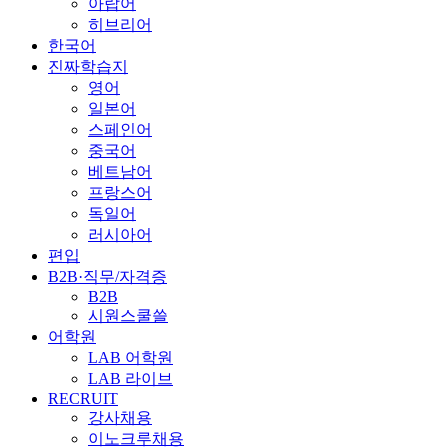
아랍어
히브리어
한국어
진짜학습지
영어
일본어
스페인어
중국어
베트남어
프랑스어
독일어
러시아어
편입
B2B·직무/자격증
B2B
시원스쿨쓸
어학원
LAB 어학원
LAB 라이브
RECRUIT
강사채용
이노크루채용