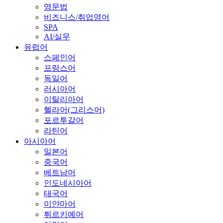
영문법
비즈니스/취업영어
SPA
AI/실무
유럽어
스페인어
프랑스어
독일어
러시아어
이탈리아어
헬라어(그리스어)
포르투갈어
라틴어
아시아어
일본어
중국어
베트남어
인도네시아어
태국어
미얀마어
튀르키예어