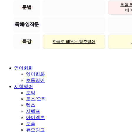
리얼 
문법
베이직
독해/영작문
특강
한글로 배우는 청춘영어
영어회화
영어회화
초등영어
시험영어
토익
토스/오픽
텝스
지텔프
아이엘츠
토플
듀오링고