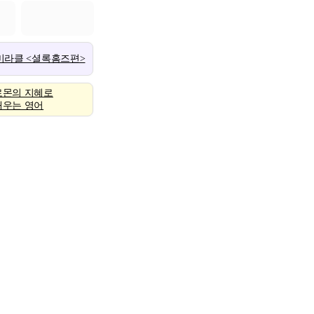
 미라클 <셜록홈즈편>
로몬의 지혜로
배우는 영어