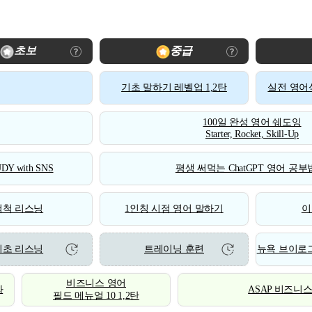
초보
중급
기초 말하기 레벨업 1,2탄
실전 영어식
100일 완성 영어 쉐도잉
Starter, Rocket, Skill-Up
DY with SNS
평생 써먹는 ChatGPT 영어 공부법
척척 리스닝
1인칭 시점 영어 말하기
이
기초 리스닝
트레이닝 훈련
뉴욕 브이로그
비즈니스 영어
화
ASAP 비즈니
필드 메뉴얼 10 1,2탄