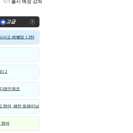
: 출시 예정 강좌
고급
사고 레벨업 1,2탄
1,2
디엄인유즈
 영어, 패턴 트레이닝
스 영어