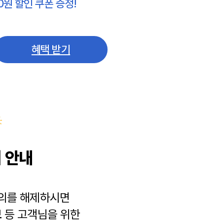
0원 할인 쿠폰 증정!
혜택 받기
 안내
동의를 해제하시면
보
등 고객님을 위한