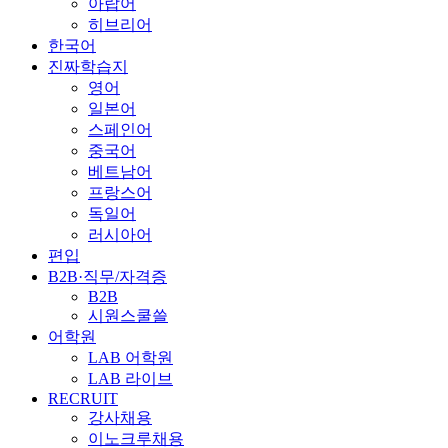
아랍어
히브리어
한국어
진짜학습지
영어
일본어
스페인어
중국어
베트남어
프랑스어
독일어
러시아어
편입
B2B·직무/자격증
B2B
시원스쿨쓸
어학원
LAB 어학원
LAB 라이브
RECRUIT
강사채용
이노크루채용