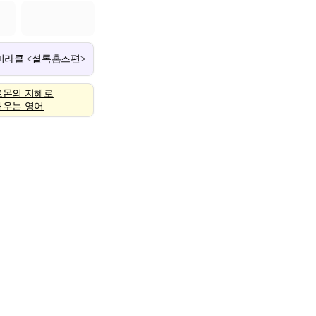
 미라클 <셜록홈즈편>
로몬의 지혜로
배우는 영어