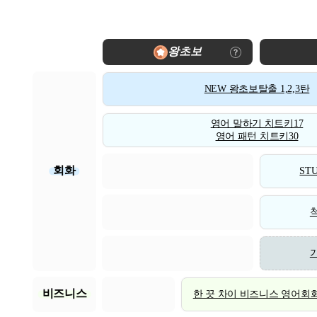
왕초보
NEW 왕초보탈출 1,2,3탄
영어 말하기 치트키17
영어 패턴 치트키30
회화
STU
비즈니스
한 끗 차이 비즈니스 영어회