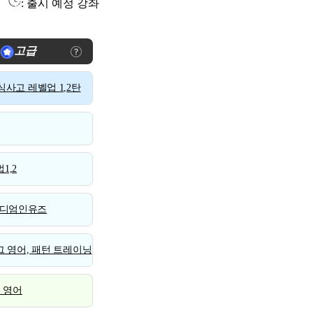
: 출시 예정 강좌
고급
사고 레벨업 1,2탄
1,2
디엄인유즈
 영어, 패턴 트레이닝
스 영어