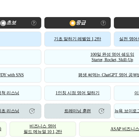
초보
중급
기초 말하기 레벨업 1,2탄
실전 영어식
100일 완성 영어 쉐도잉
Starter, Rocket, Skill-Up
DY with SNS
평생 써먹는 ChatGPT 영어 공부법
척척 리스닝
1인칭 시점 영어 말하기
이
기초 리스닝
트레이닝 훈련
뉴욕 브이로그
비즈니스 영어
화
ASAP 비즈니
필드 메뉴얼 10 1,2탄