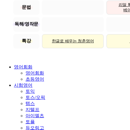
리얼 
문법
베이직
독해/영작문
특강
한글로 배우는 청춘영어
영어회화
영어회화
초등영어
시험영어
토익
토스/오픽
텝스
지텔프
아이엘츠
토플
듀오링고