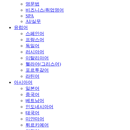
영문법
비즈니스/취업영어
SPA
AI/실무
유럽어
스페인어
프랑스어
독일어
러시아어
이탈리아어
헬라어(그리스어)
포르투갈어
라틴어
아시아어
일본어
중국어
베트남어
인도네시아어
태국어
미얀마어
튀르키예어