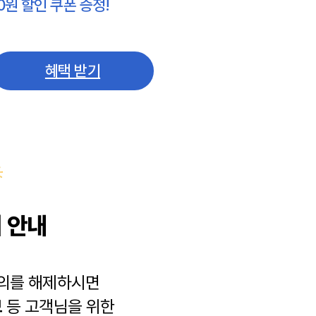
0원 할인 쿠폰 증정!
혜택 받기
 안내
동의를 해제하시면
보
등 고객님을 위한