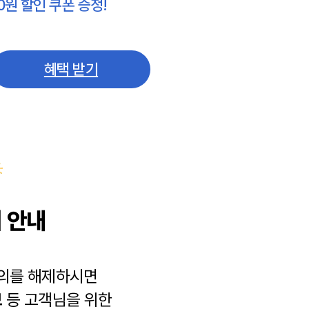
0원 할인 쿠폰 증정!
혜택 받기
 안내
동의를 해제하시면
보
등 고객님을 위한