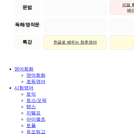
리얼 
문법
베이직
독해/영작문
특강
한글로 배우는 청춘영어
영어회화
영어회화
초등영어
시험영어
토익
토스/오픽
텝스
지텔프
아이엘츠
토플
듀오링고