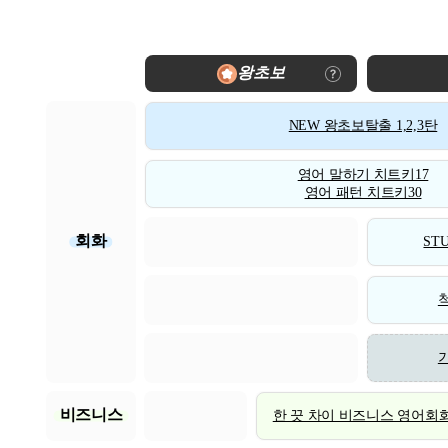
왕초보
NEW 왕초보탈출 1,2,3탄
영어 말하기 치트키17
영어 패턴 치트키30
회화
STU
비즈니스
한 끗 차이 비즈니스 영어회