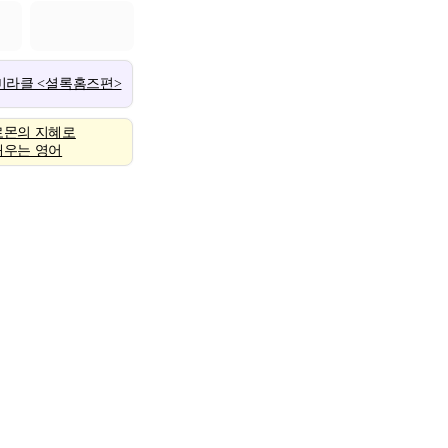
 미라클 <셜록홈즈편>
로몬의 지혜로
배우는 영어