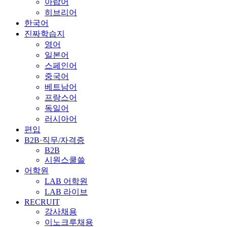
아랍어
히브리어
한국어
진짜학습지
영어
일본어
스페인어
중국어
베트남어
프랑스어
독일어
러시아어
편입
B2B·직무/자격증
B2B
시원스쿨쓸
어학원
LAB 어학원
LAB 라이브
RECRUIT
강사채용
이노크루채용