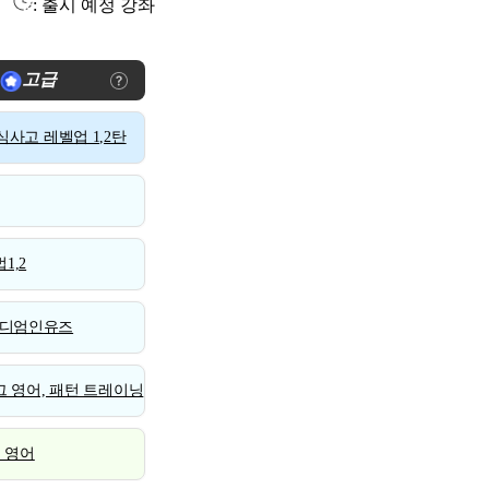
: 출시 예정 강좌
고급
사고 레벨업 1,2탄
1,2
디엄인유즈
 영어, 패턴 트레이닝
스 영어