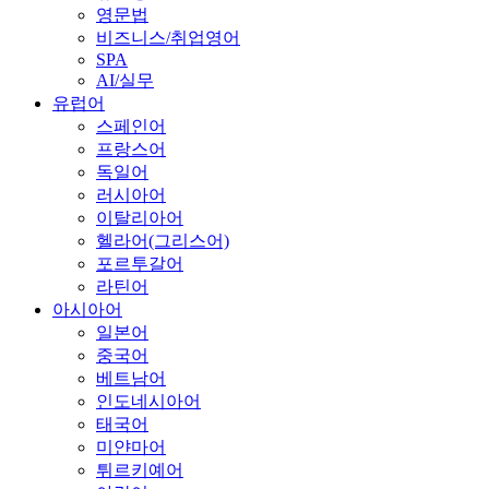
영문법
비즈니스/취업영어
SPA
AI/실무
유럽어
스페인어
프랑스어
독일어
러시아어
이탈리아어
헬라어(그리스어)
포르투갈어
라틴어
아시아어
일본어
중국어
베트남어
인도네시아어
태국어
미얀마어
튀르키예어