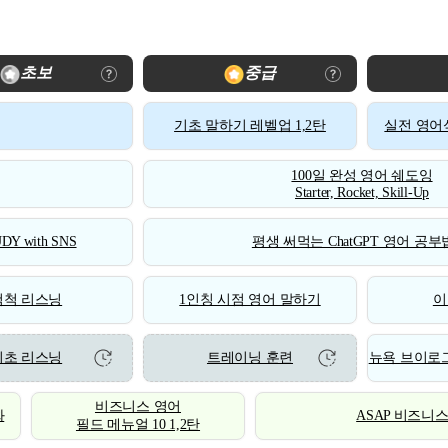
초보
중급
기초 말하기 레벨업 1,2탄
실전 영어식
100일 완성 영어 쉐도잉
Starter, Rocket, Skill-Up
DY with SNS
평생 써먹는 ChatGPT 영어 공부법
척척 리스닝
1인칭 시점 영어 말하기
이
기초 리스닝
트레이닝 훈련
뉴욕 브이로그
비즈니스 영어
화
ASAP 비즈니
필드 메뉴얼 10 1,2탄