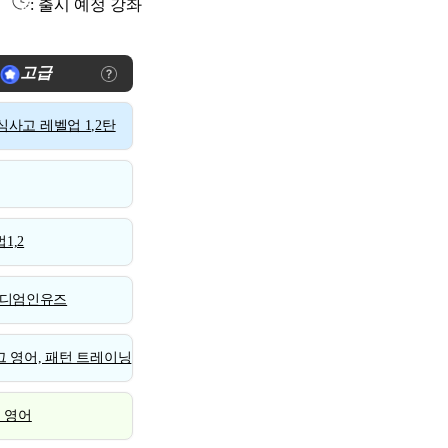
: 출시 예정 강좌
고급
사고 레벨업 1,2탄
1,2
디엄인유즈
 영어, 패턴 트레이닝
스 영어