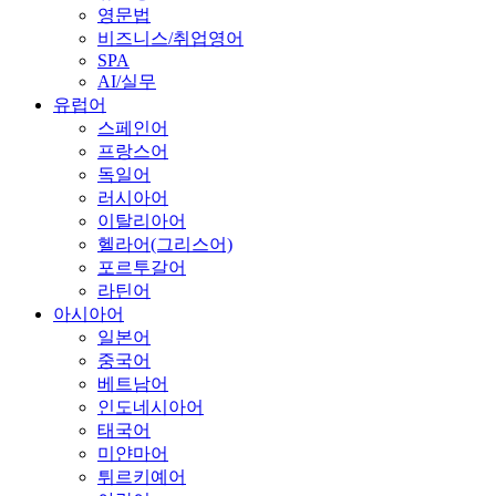
영문법
비즈니스/취업영어
SPA
AI/실무
유럽어
스페인어
프랑스어
독일어
러시아어
이탈리아어
헬라어(그리스어)
포르투갈어
라틴어
아시아어
일본어
중국어
베트남어
인도네시아어
태국어
미얀마어
튀르키예어