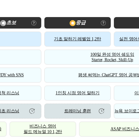
초보
중급
기초 말하기 레벨업 1,2탄
실전 영어식
100일 완성 영어 쉐도잉
Starter, Rocket, Skill-Up
DY with SNS
평생 써먹는 ChatGPT 영어 공부법
척척 리스닝
1인칭 시점 영어 말하기
이
기초 리스닝
트레이닝 훈련
뉴욕 브이로그
비즈니스 영어
화
ASAP 비즈니
필드 메뉴얼 10 1,2탄