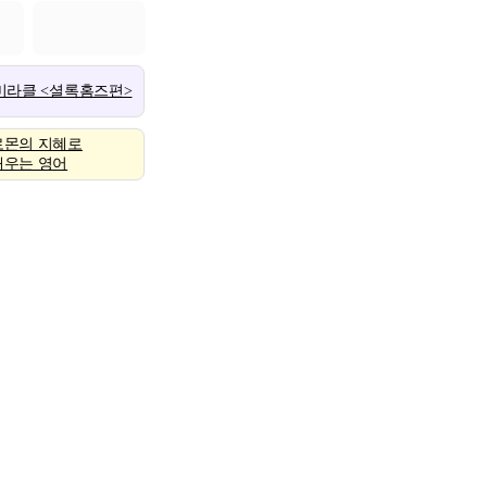
 미라클 <셜록홈즈편>
로몬의 지혜로
배우는 영어