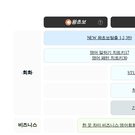
왕초보
NEW 왕초보탈출 1,2,3탄
영어 말하기 치트키17
영어 패턴 치트키30
회화
STU
비즈니스
한 끗 차이 비즈니스 영어회