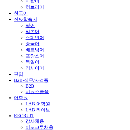
아랍어
히브리어
한국어
진짜학습지
영어
일본어
스페인어
중국어
베트남어
프랑스어
독일어
러시아어
편입
B2B·직무/자격증
B2B
시원스쿨쓸
어학원
LAB 어학원
LAB 라이브
RECRUIT
강사채용
이노크루채용