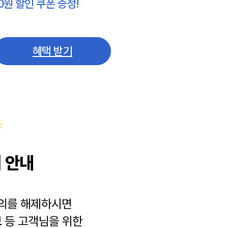
0원 할인 쿠폰 증정!
혜택 받기
 안내
동의를 해제하시면
보
등 고객님을 위한