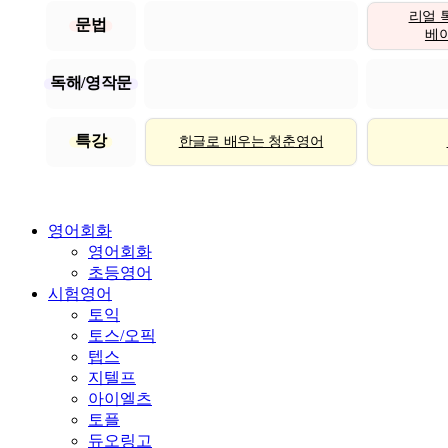
리얼 
문법
베이직
독해/영작문
특강
한글로 배우는 청춘영어
영어회화
영어회화
초등영어
시험영어
토익
토스/오픽
텝스
지텔프
아이엘츠
토플
듀오링고