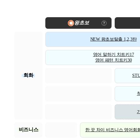
왕초보
NEW 왕초보탈출 1,2,3탄
영어 말하기 치트키17
영어 패턴 치트키30
회화
STU
비즈니스
한 끗 차이 비즈니스 영어회