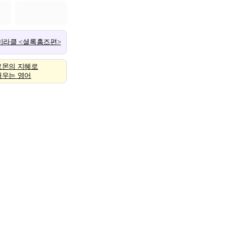
 미라클 <셜록홈즈편>
로몬의 지혜로
배우는 영어