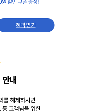
0원 할인 쿠폰 증정!
혜택 받기
 안내
동의를 해제하시면
보
등 고객님을 위한