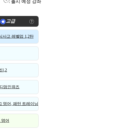
: 출시 예정 강좌
고급
사고 레벨업 1,2탄
1,2
디엄인유즈
 영어, 패턴 트레이닝
스 영어