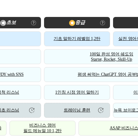
초보
중급
기초 말하기 레벨업 1,2탄
실전 영어식
100일 완성 영어 쉐도잉
Starter, Rocket, Skill-Up
DY with SNS
평생 써먹는 ChatGPT 영어 공부법
척척 리스닝
1인칭 시점 영어 말하기
이
기초 리스닝
트레이닝 훈련
뉴욕 브이로그
비즈니스 영어
화
ASAP 비즈니
필드 메뉴얼 10 1,2탄