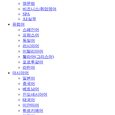
영문법
비즈니스/취업영어
SPA
AI/실무
유럽어
스페인어
프랑스어
독일어
러시아어
이탈리아어
헬라어(그리스어)
포르투갈어
라틴어
아시아어
일본어
중국어
베트남어
인도네시아어
태국어
미얀마어
튀르키예어