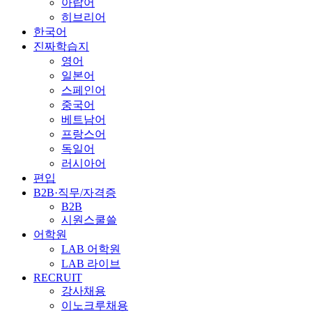
아랍어
히브리어
한국어
진짜학습지
영어
일본어
스페인어
중국어
베트남어
프랑스어
독일어
러시아어
편입
B2B·직무/자격증
B2B
시원스쿨쓸
어학원
LAB 어학원
LAB 라이브
RECRUIT
강사채용
이노크루채용