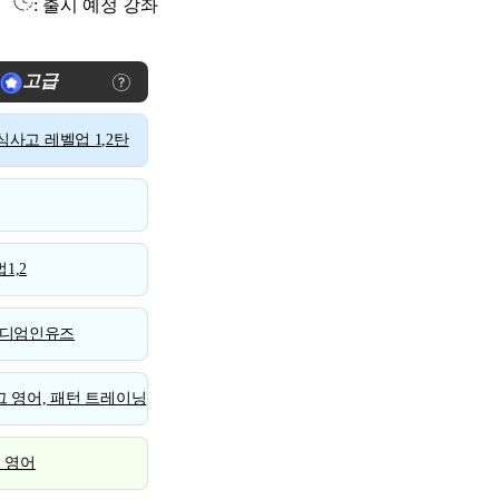
: 출시 예정 강좌
고급
사고 레벨업 1,2탄
1,2
디엄인유즈
 영어, 패턴 트레이닝
스 영어