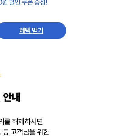
0원 할인 쿠폰 증정!
혜택 받기
 안내
동의를 해제하시면
보
등 고객님을 위한