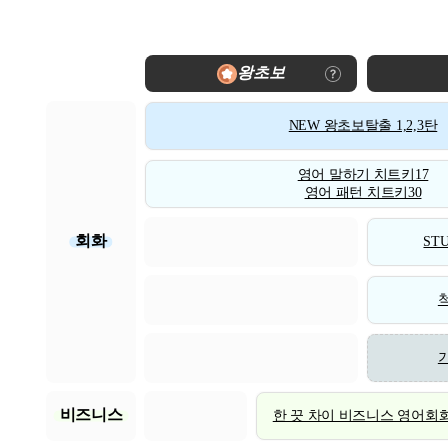
왕초보
NEW 왕초보탈출 1,2,3탄
영어 말하기 치트키17
영어 패턴 치트키30
회화
STU
비즈니스
한 끗 차이 비즈니스 영어회