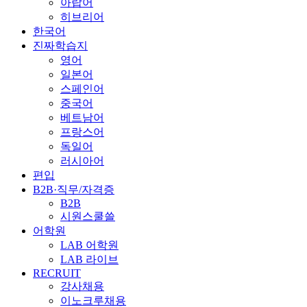
아랍어
히브리어
한국어
진짜학습지
영어
일본어
스페인어
중국어
베트남어
프랑스어
독일어
러시아어
편입
B2B·직무/자격증
B2B
시원스쿨쓸
어학원
LAB 어학원
LAB 라이브
RECRUIT
강사채용
이노크루채용