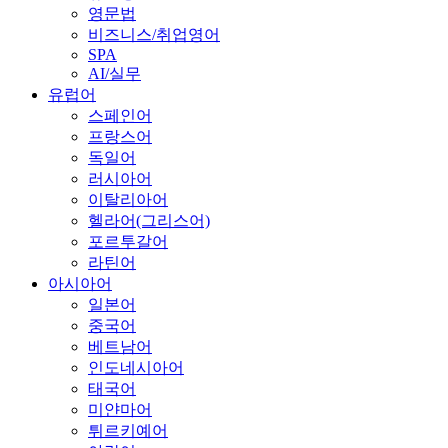
영문법
비즈니스/취업영어
SPA
AI/실무
유럽어
스페인어
프랑스어
독일어
러시아어
이탈리아어
헬라어(그리스어)
포르투갈어
라틴어
아시아어
일본어
중국어
베트남어
인도네시아어
태국어
미얀마어
튀르키예어