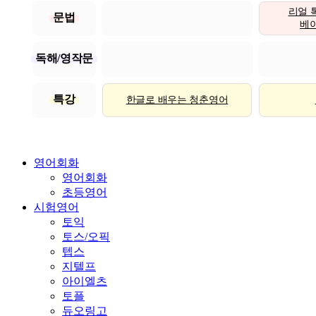
리얼 
문법
베이직
독해/영작문
특강
한글로 배우는 청춘영어
영어회화
영어회화
초등영어
시험영어
토익
토스/오픽
텝스
지텔프
아이엘츠
토플
듀오링고