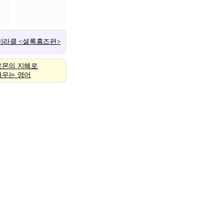
 미라클 <셜록홈즈편>
로몬의 지혜로
배우는 영어