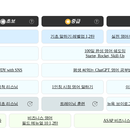
초보
중급
기초 말하기 레벨업 1,2탄
실전 영어식
100일 완성 영어 쉐도잉
Starter, Rocket, Skill-Up
DY with SNS
평생 써먹는 ChatGPT 영어 공부법
척척 리스닝
1인칭 시점 영어 말하기
이
기초 리스닝
트레이닝 훈련
뉴욕 브이로그
비즈니스 영어
화
ASAP 비즈니
필드 메뉴얼 10 1,2탄