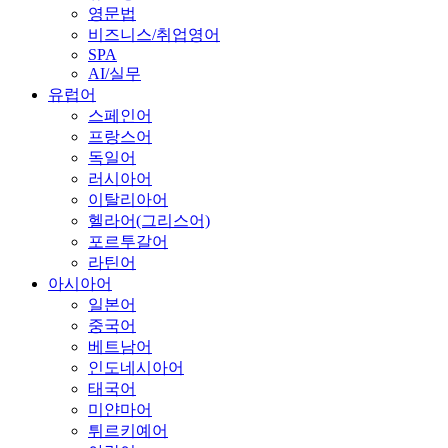
영문법
비즈니스/취업영어
SPA
AI/실무
유럽어
스페인어
프랑스어
독일어
러시아어
이탈리아어
헬라어(그리스어)
포르투갈어
라틴어
아시아어
일본어
중국어
베트남어
인도네시아어
태국어
미얀마어
튀르키예어