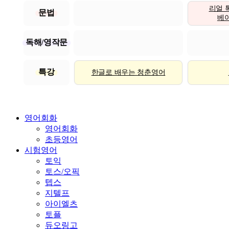
리얼 
문법
베이직
독해/영작문
특강
한글로 배우는 청춘영어
영어회화
영어회화
초등영어
시험영어
토익
토스/오픽
텝스
지텔프
아이엘츠
토플
듀오링고