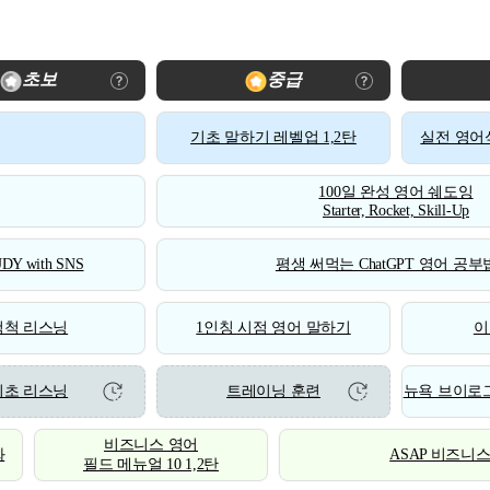
초보
중급
기초 말하기 레벨업 1,2탄
실전 영어식
100일 완성 영어 쉐도잉
Starter, Rocket, Skill-Up
DY with SNS
평생 써먹는 ChatGPT 영어 공부법
척척 리스닝
1인칭 시점 영어 말하기
이
기초 리스닝
트레이닝 훈련
뉴욕 브이로그
비즈니스 영어
화
ASAP 비즈니
필드 메뉴얼 10 1,2탄