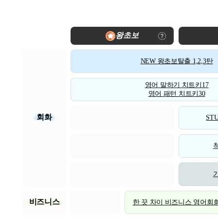
왕초보
NEW 왕초보탈출 1,2,3탄
영어 말하기 치트키17
영어 패턴 치트키30
회화
STU
비즈니스
한 끗 차이 비즈니스 영어회