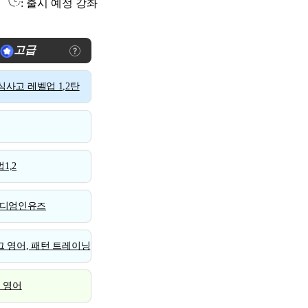
: 출시 예정 강좌
고급
사고 레벨업 1,2탄
1,2
디엄인유즈
 영어, 패턴 트레이닝
스 영어