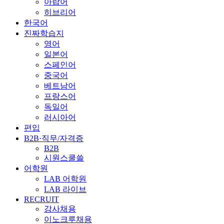
아랍어
히브리어
한국어
진짜학습지
영어
일본어
스페인어
중국어
베트남어
프랑스어
독일어
러시아어
편입
B2B·직무/자격증
B2B
시원스쿨쓸
어학원
LAB 어학원
LAB 라이브
RECRUIT
강사채용
이노크루채용