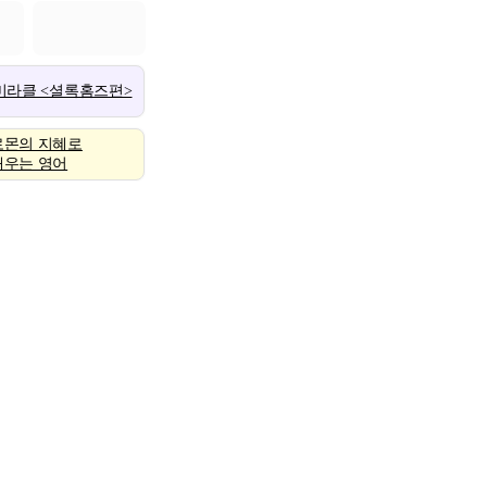
 미라클 <셜록홈즈편>
로몬의 지혜로
배우는 영어