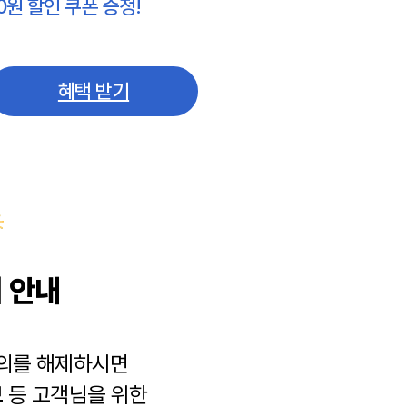
0원 할인 쿠폰 증정!
혜택 받기
 안내
동의를 해제하시면
보
등 고객님을 위한