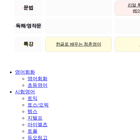
리얼 
문법
베이직
독해/영작문
특강
한글로 배우는 청춘영어
영어회화
영어회화
초등영어
시험영어
토익
토스/오픽
텝스
지텔프
아이엘츠
토플
듀오링고