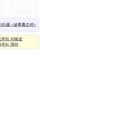
 미라클 <셜록홈즈편>
로몬의 지혜로
배우는 영어