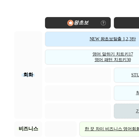
왕초보
NEW 왕초보탈출 1,2,3탄
영어 말하기 치트키17
영어 패턴 치트키30
회화
STU
비즈니스
한 끗 차이 비즈니스 영어회