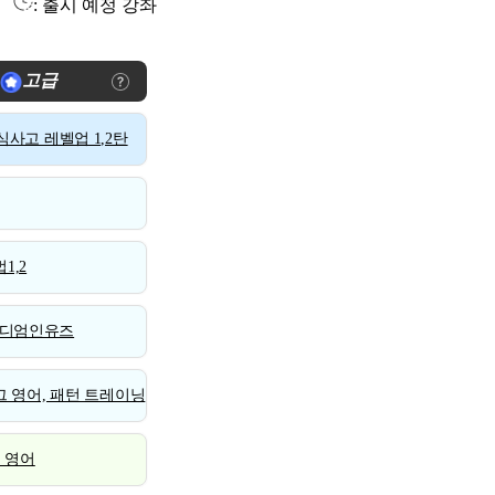
: 출시 예정 강좌
고급
사고 레벨업 1,2탄
1,2
디엄인유즈
 영어, 패턴 트레이닝
스 영어