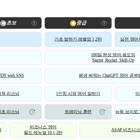
초보
중급
기초 말하기 레벨업 1,2탄
실전 영어식
100일 완성 영어 쉐도잉
Starter, Rocket, Skill-Up
DY with SNS
평생 써먹는 ChatGPT 영어 공부법
척척 리스닝
1인칭 시점 영어 말하기
이
기초 리스닝
트레이닝 훈련
뉴욕 브이로그
비즈니스 영어
화
ASAP 비즈니
필드 메뉴얼 10 1,2탄