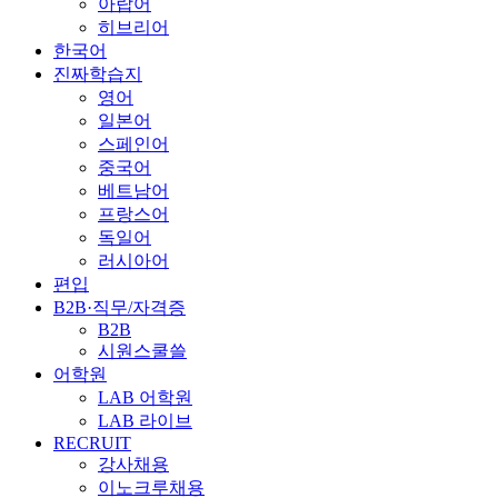
아랍어
히브리어
한국어
진짜학습지
영어
일본어
스페인어
중국어
베트남어
프랑스어
독일어
러시아어
편입
B2B·직무/자격증
B2B
시원스쿨쓸
어학원
LAB 어학원
LAB 라이브
RECRUIT
강사채용
이노크루채용