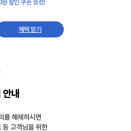
0원 할인 쿠폰 증정!
혜택 받기
 안내
동의를 해제하시면
보
등 고객님을 위한