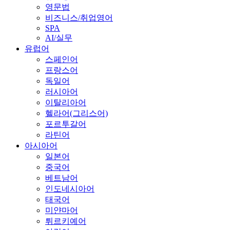
영문법
비즈니스/취업영어
SPA
AI/실무
유럽어
스페인어
프랑스어
독일어
러시아어
이탈리아어
헬라어(그리스어)
포르투갈어
라틴어
아시아어
일본어
중국어
베트남어
인도네시아어
태국어
미얀마어
튀르키예어