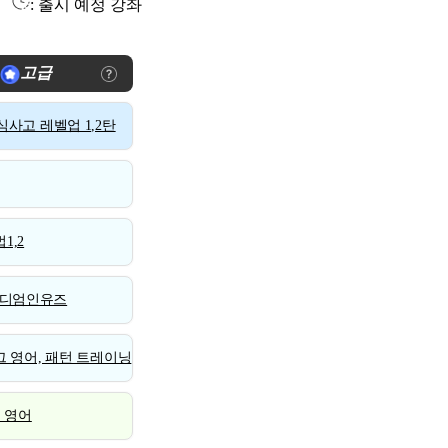
: 출시 예정 강좌
고급
사고 레벨업 1,2탄
1,2
디엄인유즈
 영어, 패턴 트레이닝
스 영어