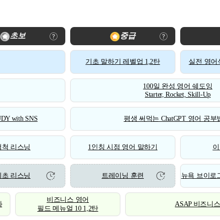
초보
중급
기초 말하기 레벨업 1,2탄
실전 영어식
100일 완성 영어 쉐도잉
Starter, Rocket, Skill-Up
DY with SNS
평생 써먹는 ChatGPT 영어 공부법
척척 리스닝
1인칭 시점 영어 말하기
이
기초 리스닝
트레이닝 훈련
뉴욕 브이로그
비즈니스 영어
화
ASAP 비즈니
필드 메뉴얼 10 1,2탄