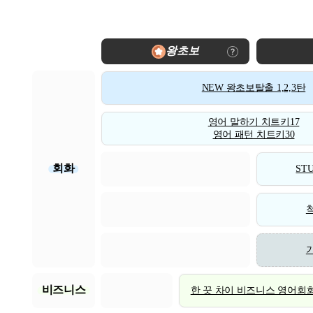
왕초보
NEW 왕초보탈출 1,2,3탄
영어 말하기 치트키17
영어 패턴 치트키30
회화
STU
비즈니스
한 끗 차이 비즈니스 영어회