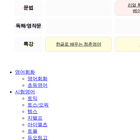
리얼 
문법
베이직
독해/영작문
특강
한글로 배우는 청춘영어
영어회화
영어회화
초등영어
시험영어
토익
토스/오픽
텝스
지텔프
아이엘츠
토플
듀오링고