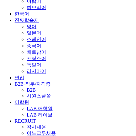
아랍어
히브리어
한국어
진짜학습지
영어
일본어
스페인어
중국어
베트남어
프랑스어
독일어
러시아어
편입
B2B·직무/자격증
B2B
시원스쿨쓸
어학원
LAB 어학원
LAB 라이브
RECRUIT
강사채용
이노크루채용