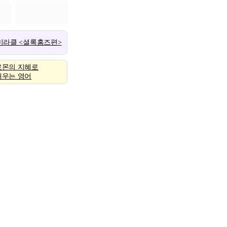
 미라클 <셜록홈즈편>
로몬의 지혜로
배우는 영어