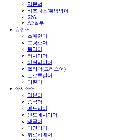
영문법
비즈니스/취업영어
SPA
AI/실무
유럽어
스페인어
프랑스어
독일어
러시아어
이탈리아어
헬라어(그리스어)
포르투갈어
라틴어
아시아어
일본어
중국어
베트남어
인도네시아어
태국어
미얀마어
튀르키예어