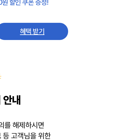
0원 할인 쿠폰 증정!
혜택 받기
 안내
동의를 해제하시면
보
등 고객님을 위한