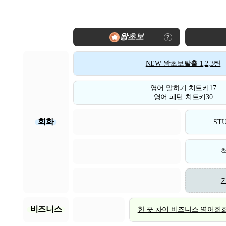
왕초보
NEW 왕초보탈출 1,2,3탄
영어 말하기 치트키17
영어 패턴 치트키30
회화
STU
비즈니스
한 끗 차이 비즈니스 영어회