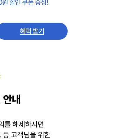
0원 할인 쿠폰 증정!
혜택 받기
 안내
동의를 해제하시면
보
등 고객님을 위한