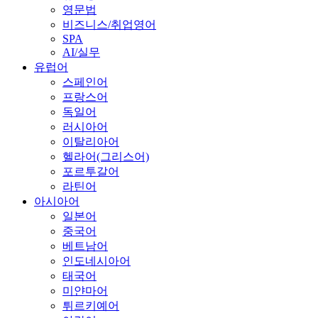
영문법
비즈니스/취업영어
SPA
AI/실무
유럽어
스페인어
프랑스어
독일어
러시아어
이탈리아어
헬라어(그리스어)
포르투갈어
라틴어
아시아어
일본어
중국어
베트남어
인도네시아어
태국어
미얀마어
튀르키예어