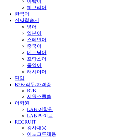
아랍어
히브리어
한국어
진짜학습지
영어
일본어
스페인어
중국어
베트남어
프랑스어
독일어
러시아어
편입
B2B·직무/자격증
B2B
시원스쿨쓸
어학원
LAB 어학원
LAB 라이브
RECRUIT
강사채용
이노크루채용