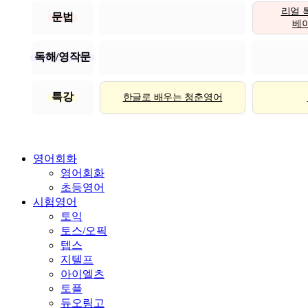
리얼 
문법
베이직
독해/영작문
특강
한글로 배우는 청춘영어
영어회화
영어회화
초등영어
시험영어
토익
토스/오픽
텝스
지텔프
아이엘츠
토플
듀오링고