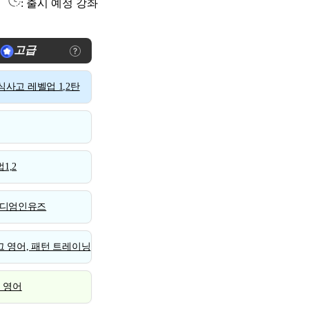
: 출시 예정 강좌
고급
사고 레벨업 1,2탄
1,2
디엄인유즈
 영어, 패턴 트레이닝
스 영어