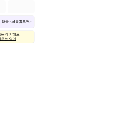
 미라클 <셜록홈즈편>
로몬의 지혜로
배우는 영어