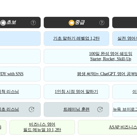
초보
중급
기초 말하기 레벨업 1,2탄
실전 영어식
100일 완성 영어 쉐도잉
Starter, Rocket, Skill-Up
DY with SNS
평생 써먹는 ChatGPT 영어 공부법
척척 리스닝
1인칭 시점 영어 말하기
이
기초 리스닝
트레이닝 훈련
뉴욕 브이로그
비즈니스 영어
화
ASAP 비즈니
필드 메뉴얼 10 1,2탄