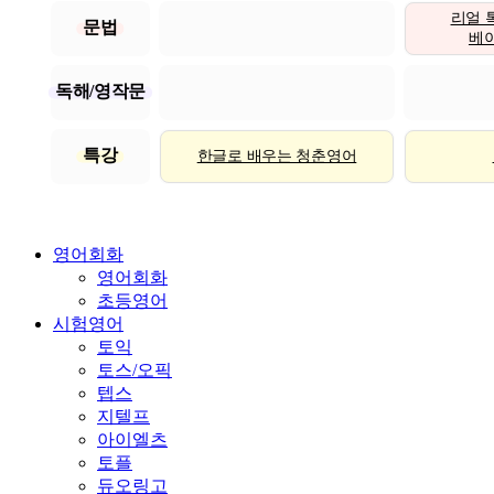
리얼 
문법
베이직
독해/영작문
특강
한글로 배우는 청춘영어
영어회화
영어회화
초등영어
시험영어
토익
토스/오픽
텝스
지텔프
아이엘츠
토플
듀오링고