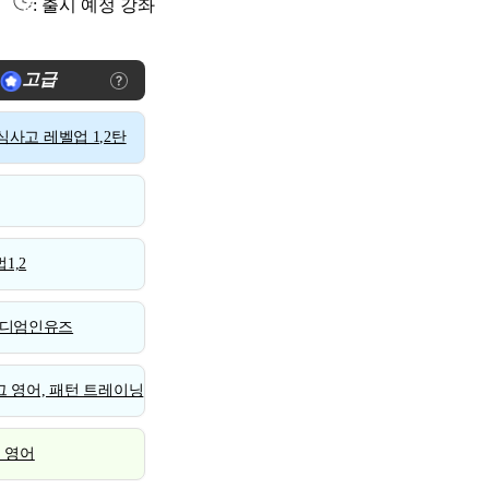
: 출시 예정 강좌
고급
사고 레벨업 1,2탄
1,2
디엄인유즈
 영어, 패턴 트레이닝
스 영어