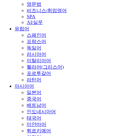
영문법
비즈니스/취업영어
SPA
AI/실무
유럽어
스페인어
프랑스어
독일어
러시아어
이탈리아어
헬라어(그리스어)
포르투갈어
라틴어
아시아어
일본어
중국어
베트남어
인도네시아어
태국어
미얀마어
튀르키예어