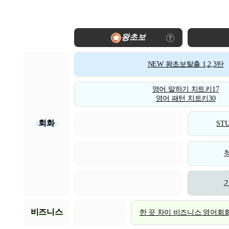
왕초보
NEW 왕초보탈출 1,2,3탄
영어 말하기 치트키17
영어 패턴 치트키30
회화
STU
비즈니스
한 끗 차이 비즈니스 영어회