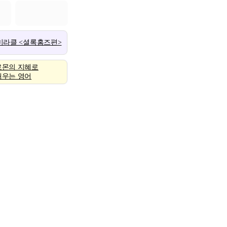
 미라클 <셜록홈즈편>
로몬의 지혜로
배우는 영어