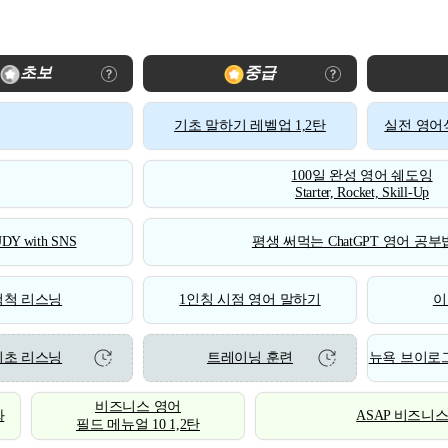
초보
중급
기초 말하기 레벨업 1,2탄
실전 영어식
100일 완성 영어 쉐도잉
Starter, Rocket, Skill-Up
DY with SNS
평생 써먹는 ChatGPT 영어 공부법
척척 리스닝
1인칭 시점 영어 말하기
이
기초 리스닝
트레이닝 훈련
뉴욕 브이로그
비즈니스 영어
화
ASAP 비즈니
필드 메뉴얼 10 1,2탄