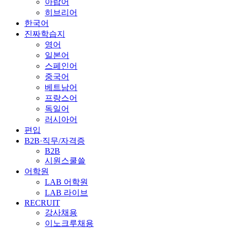
아랍어
히브리어
한국어
진짜학습지
영어
일본어
스페인어
중국어
베트남어
프랑스어
독일어
러시아어
편입
B2B·직무/자격증
B2B
시원스쿨쓸
어학원
LAB 어학원
LAB 라이브
RECRUIT
강사채용
이노크루채용