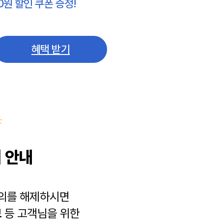
0원 할인 쿠폰 증정!
혜택 받기
 안내
동의를 해제하시면
보
등 고객님을 위한