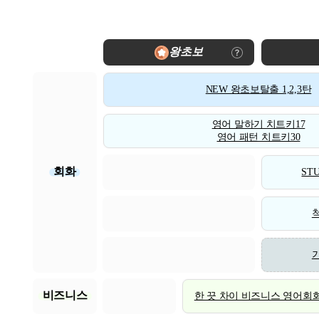
왕초보
NEW 왕초보탈출 1,2,3탄
영어 말하기 치트키17
영어 패턴 치트키30
회화
STU
비즈니스
한 끗 차이 비즈니스 영어회