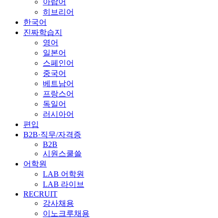
아랍어
히브리어
한국어
진짜학습지
영어
일본어
스페인어
중국어
베트남어
프랑스어
독일어
러시아어
편입
B2B·직무/자격증
B2B
시원스쿨쓸
어학원
LAB 어학원
LAB 라이브
RECRUIT
강사채용
이노크루채용