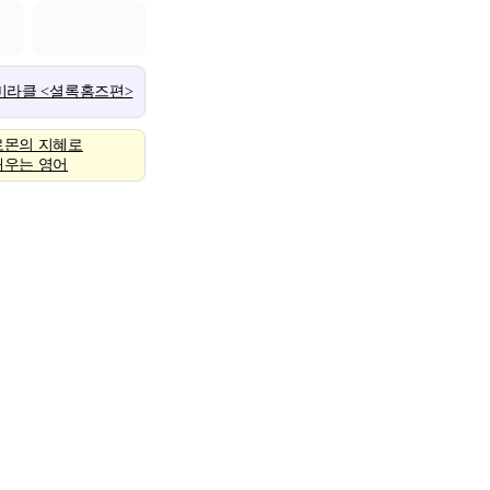
 미라클 <셜록홈즈편>
로몬의 지혜로
배우는 영어