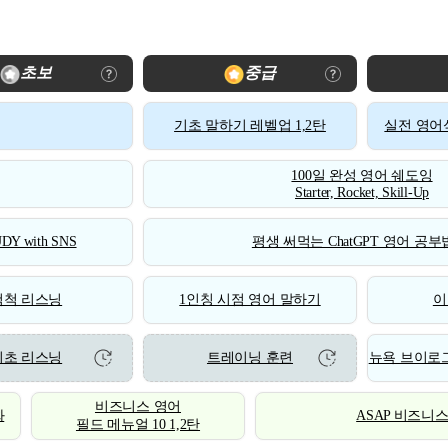
초보
중급
기초 말하기 레벨업 1,2탄
실전 영어식
100일 완성 영어 쉐도잉
Starter, Rocket, Skill-Up
DY with SNS
평생 써먹는 ChatGPT 영어 공부법
척척 리스닝
1인칭 시점 영어 말하기
이
기초 리스닝
트레이닝 훈련
뉴욕 브이로그
비즈니스 영어
화
ASAP 비즈니
필드 메뉴얼 10 1,2탄