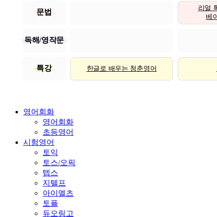
리얼 
문법
베이직
독해/영작문
특강
한글로 배우는 청춘영어
영어회화
영어회화
초등영어
시험영어
토익
토스/오픽
텝스
지텔프
아이엘츠
토플
듀오링고