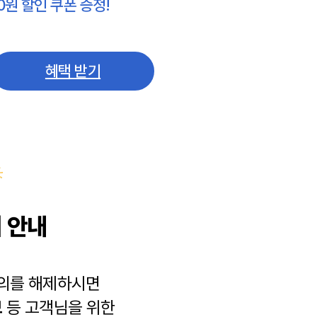
0원 할인 쿠폰 증정!
혜택 받기
 안내
동의를 해제하시면
보
등 고객님을 위한