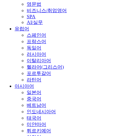
영문법
비즈니스/취업영어
SPA
AI/실무
유럽어
스페인어
프랑스어
독일어
러시아어
이탈리아어
헬라어(그리스어)
포르투갈어
라틴어
아시아어
일본어
중국어
베트남어
인도네시아어
태국어
미얀마어
튀르키예어