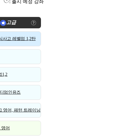
: 출시 예정 강좌
고급
사고 레벨업 1,2탄
1,2
디엄인유즈
 영어, 패턴 트레이닝
스 영어