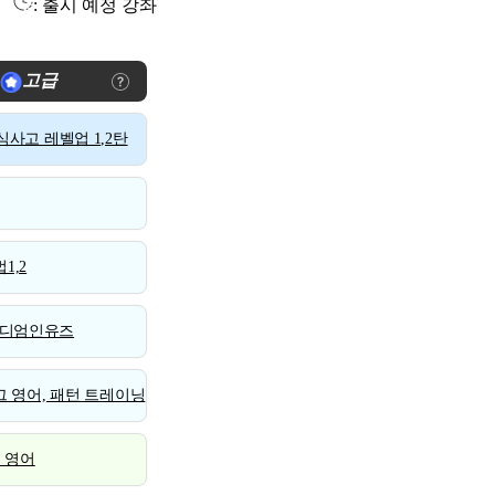
: 출시 예정 강좌
고급
사고 레벨업 1,2탄
1,2
디엄인유즈
 영어, 패턴 트레이닝
스 영어