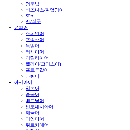
영문법
비즈니스/취업영어
SPA
AI/실무
유럽어
스페인어
프랑스어
독일어
러시아어
이탈리아어
헬라어(그리스어)
포르투갈어
라틴어
아시아어
일본어
중국어
베트남어
인도네시아어
태국어
미얀마어
튀르키예어