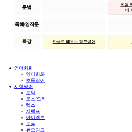
리얼 
문법
베이직
독해/영작문
특강
한글로 배우는 청춘영어
영어회화
영어회화
초등영어
시험영어
토익
토스/오픽
텝스
지텔프
아이엘츠
토플
듀오링고