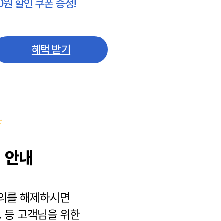
0원 할인 쿠폰 증정!
혜택 받기
 안내
동의를 해제하시면
보
등 고객님을 위한