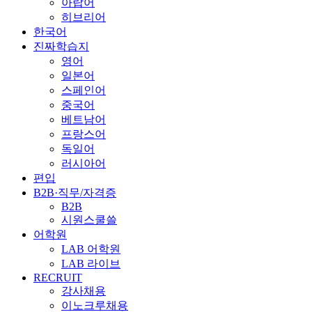
아랍어
히브리어
한국어
진짜학습지
영어
일본어
스페인어
중국어
베트남어
프랑스어
독일어
러시아어
편입
B2B·직무/자격증
B2B
시원스쿨쓸
어학원
LAB 어학원
LAB 라이브
RECRUIT
강사채용
이노크루채용