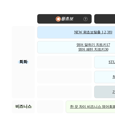
왕초보
NEW 왕초보탈출 1,2,3탄
영어 말하기 치트키17
영어 패턴 치트키30
회화
STU
비즈니스
한 끗 차이 비즈니스 영어회