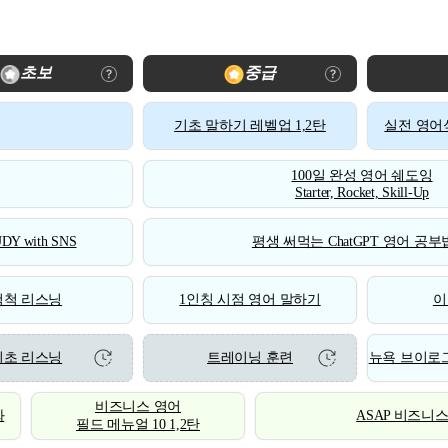
초보
중급
기초 말하기 레벨업 1,2탄
실전 영어식
100일 완성 영어 쉐도잉
Starter, Rocket, Skill-Up
DY with SNS
평생 써먹는 ChatGPT 영어 공부법
척척 리스닝
1인칭 시점 영어 말하기
이
기초 리스닝
트레이닝 훈련
뉴욕 브이로그
비즈니스 영어
화
ASAP 비즈니
필드 메뉴얼 10 1,2탄