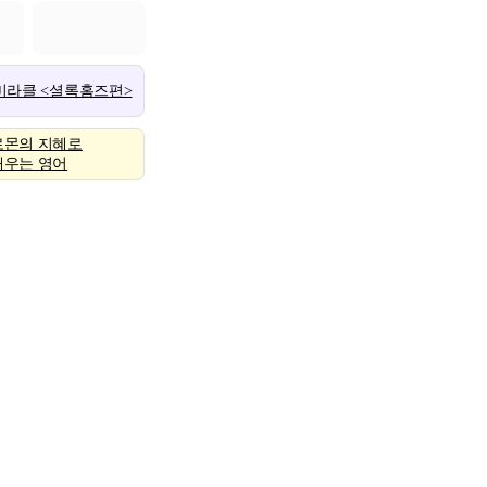
 미라클 <셜록홈즈편>
로몬의 지혜로
배우는 영어