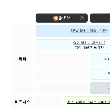
왕초보
NEW 왕초보탈출 1,2,3탄
영어 말하기 치트키17
영어 패턴 치트키30
회화
STU
비즈니스
한 끗 차이 비즈니스 영어회