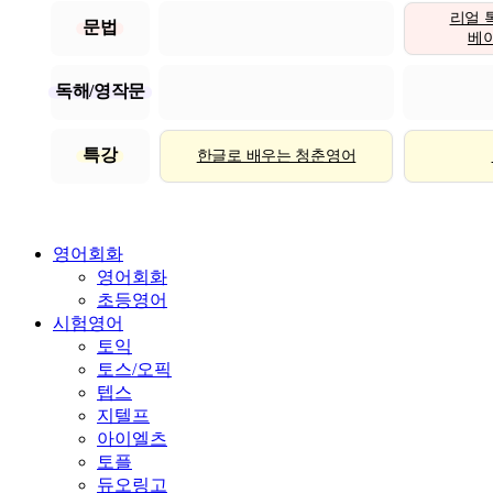
리얼 
문법
베이직
독해/영작문
특강
한글로 배우는 청춘영어
영어회화
영어회화
초등영어
시험영어
토익
토스/오픽
텝스
지텔프
아이엘츠
토플
듀오링고