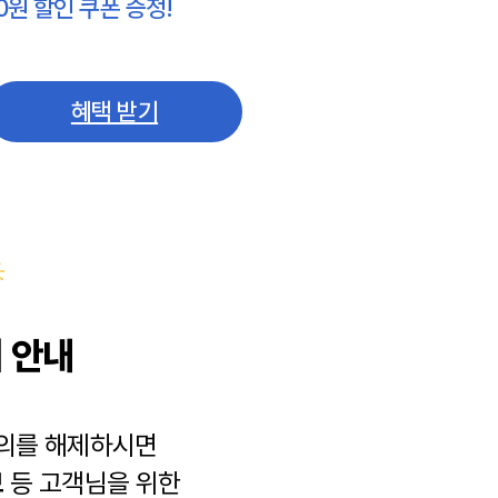
0원 할인 쿠폰 증정!
혜택 받기
 안내
동의를 해제하시면
보
등 고객님을 위한