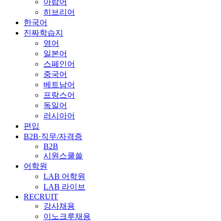
아랍어
히브리어
한국어
진짜학습지
영어
일본어
스페인어
중국어
베트남어
프랑스어
독일어
러시아어
편입
B2B·직무/자격증
B2B
시원스쿨쓸
어학원
LAB 어학원
LAB 라이브
RECRUIT
강사채용
이노크루채용