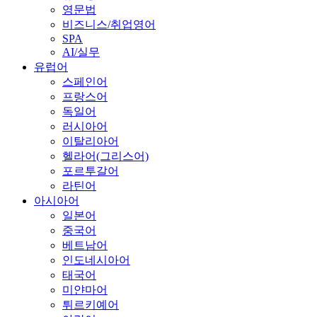
영문법
비즈니스/취업영어
SPA
AI/실무
유럽어
스페인어
프랑스어
독일어
러시아어
이탈리아어
헬라어(그리스어)
포르투갈어
라틴어
아시아어
일본어
중국어
베트남어
인도네시아어
태국어
미얀마어
튀르키예어