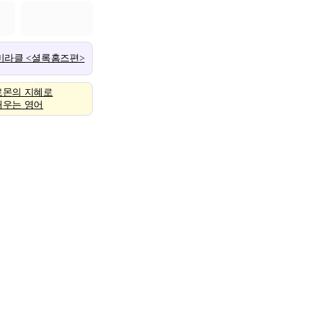
 미라클 <셜록홈즈편>
로몬의 지혜로
배우는 영어