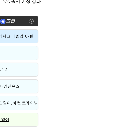
: 출시 예정 강좌
고급
사고 레벨업 1,2탄
1,2
디엄인유즈
 영어, 패턴 트레이닝
스 영어