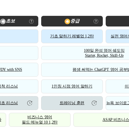
초보
중급
기초 말하기 레벨업 1,2탄
실전 영어식
100일 완성 영어 쉐도잉
Starter, Rocket, Skill-Up
DY with SNS
평생 써먹는 ChatGPT 영어 공부법
척척 리스닝
1인칭 시점 영어 말하기
이
기초 리스닝
트레이닝 훈련
뉴욕 브이로그
비즈니스 영어
화
ASAP 비즈니
필드 메뉴얼 10 1,2탄