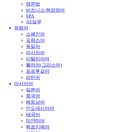
영문법
비즈니스/취업영어
SPA
AI/실무
유럽어
스페인어
프랑스어
독일어
러시아어
이탈리아어
헬라어(그리스어)
포르투갈어
라틴어
아시아어
일본어
중국어
베트남어
인도네시아어
태국어
미얀마어
튀르키예어