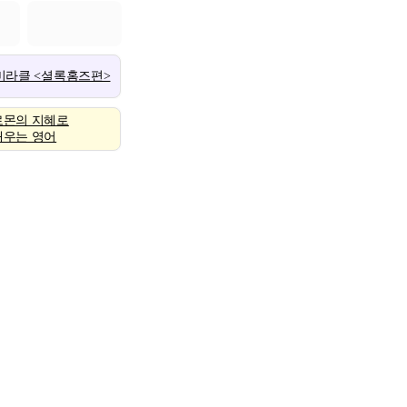
 미라클 <셜록홈즈편>
로몬의 지혜로
배우는 영어