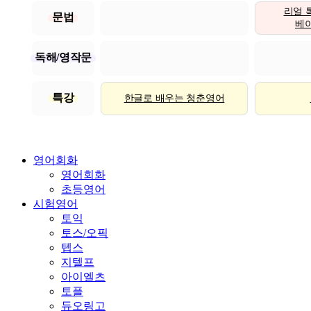
리얼 
문법
베이직
독해/영작문
특강
한글로 배우는 청춘영어
영어회화
영어회화
초등영어
시험영어
토익
토스/오픽
텝스
지텔프
아이엘츠
토플
듀오링고