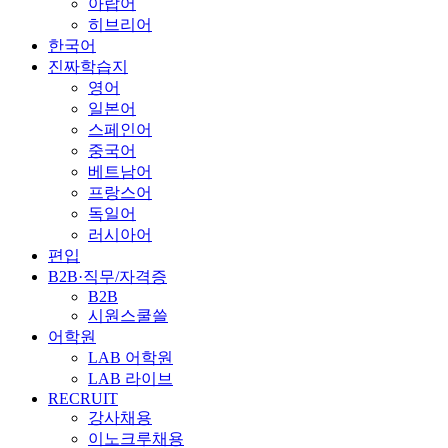
아랍어
히브리어
한국어
진짜학습지
영어
일본어
스페인어
중국어
베트남어
프랑스어
독일어
러시아어
편입
B2B·직무/자격증
B2B
시원스쿨쓸
어학원
LAB 어학원
LAB 라이브
RECRUIT
강사채용
이노크루채용