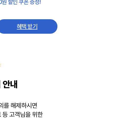
0원 할인 쿠폰 증정!
혜택 받기
 안내
동의를 해제하시면
보
등 고객님을 위한