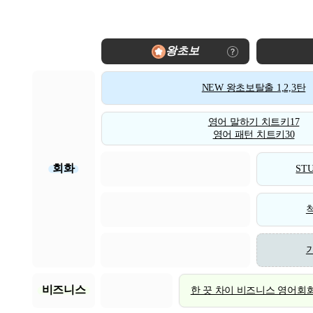
왕초보
NEW 왕초보탈출 1,2,3탄
영어 말하기 치트키17
영어 패턴 치트키30
회화
STU
비즈니스
한 끗 차이 비즈니스 영어회