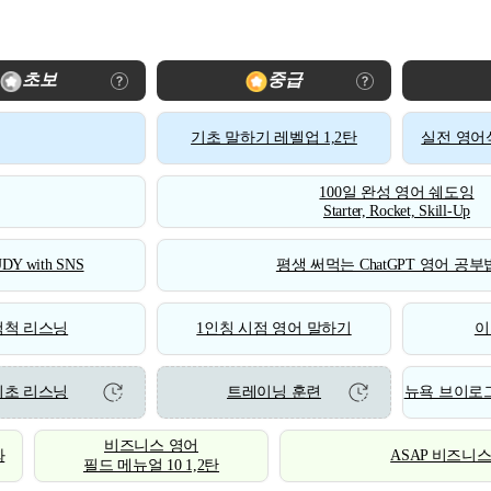
초보
중급
기초 말하기 레벨업 1,2탄
실전 영어식
100일 완성 영어 쉐도잉
Starter, Rocket, Skill-Up
DY with SNS
평생 써먹는 ChatGPT 영어 공부법
척척 리스닝
1인칭 시점 영어 말하기
이
기초 리스닝
트레이닝 훈련
뉴욕 브이로그
비즈니스 영어
화
ASAP 비즈니
필드 메뉴얼 10 1,2탄