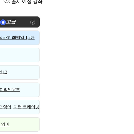
: 출시 예정 강좌
고급
사고 레벨업 1,2탄
1,2
디엄인유즈
 영어, 패턴 트레이닝
스 영어