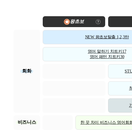
왕초보
NEW 왕초보탈출 1,2,3탄
영어 말하기 치트키17
영어 패턴 치트키30
회화
STU
비즈니스
한 끗 차이 비즈니스 영어회