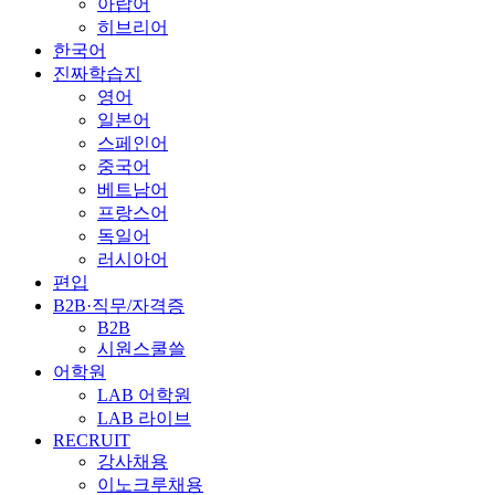
아랍어
히브리어
한국어
진짜학습지
영어
일본어
스페인어
중국어
베트남어
프랑스어
독일어
러시아어
편입
B2B·직무/자격증
B2B
시원스쿨쓸
어학원
LAB 어학원
LAB 라이브
RECRUIT
강사채용
이노크루채용