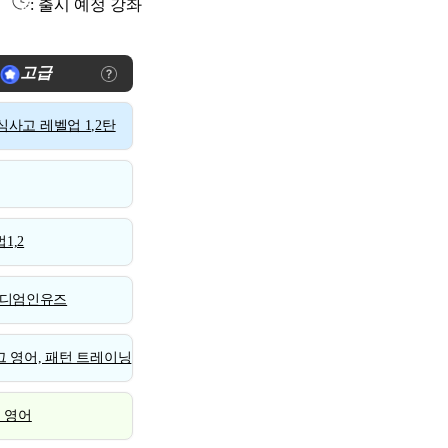
: 출시 예정 강좌
고급
사고 레벨업 1,2탄
1,2
디엄인유즈
 영어, 패턴 트레이닝
스 영어