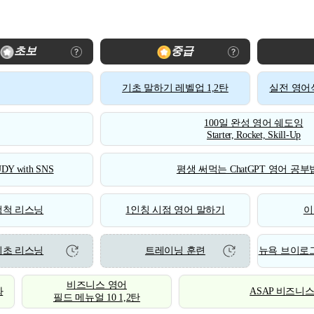
초보
중급
기초 말하기 레벨업 1,2탄
실전 영어식
100일 완성 영어 쉐도잉
Starter, Rocket, Skill-Up
DY with SNS
평생 써먹는 ChatGPT 영어 공부법
척척 리스닝
1인칭 시점 영어 말하기
이
기초 리스닝
트레이닝 훈련
뉴욕 브이로그
비즈니스 영어
화
ASAP 비즈니
필드 메뉴얼 10 1,2탄