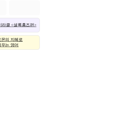
 미라클 <셜록홈즈편>
로몬의 지혜로
배우는 영어