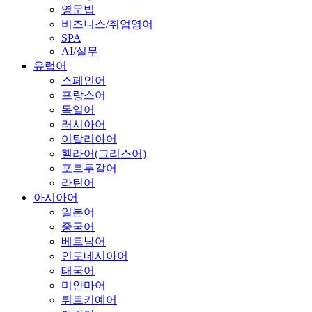
영문법
비즈니스/취업영어
SPA
AI/실무
유럽어
스페인어
프랑스어
독일어
러시아어
이탈리아어
헬라어(그리스어)
포르투갈어
라틴어
아시아어
일본어
중국어
베트남어
인도네시아어
태국어
미얀마어
튀르키예어