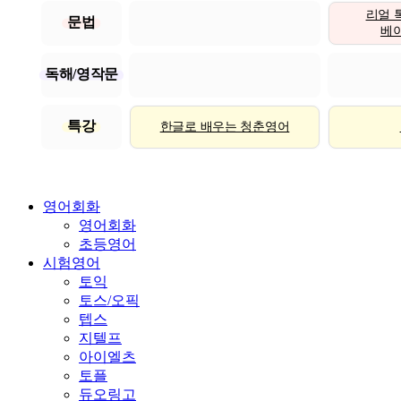
리얼 
문법
베이직
독해/영작문
특강
한글로 배우는 청춘영어
영어회화
영어회화
초등영어
시험영어
토익
토스/오픽
텝스
지텔프
아이엘츠
토플
듀오링고