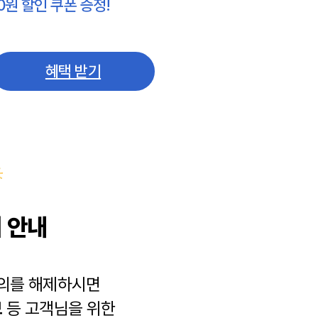
0원 할인 쿠폰 증정!
혜택 받기
 안내
동의를 해제하시면
보
등 고객님을 위한