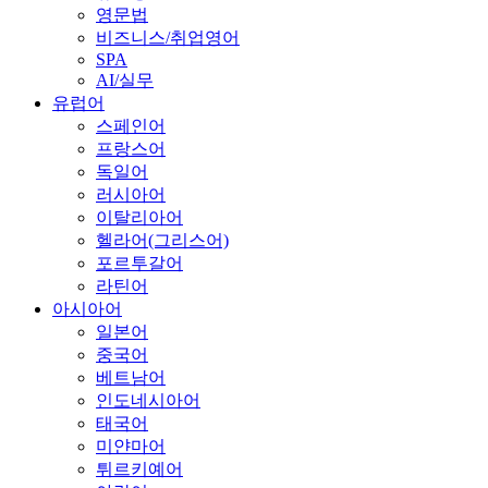
영문법
비즈니스/취업영어
SPA
AI/실무
유럽어
스페인어
프랑스어
독일어
러시아어
이탈리아어
헬라어(그리스어)
포르투갈어
라틴어
아시아어
일본어
중국어
베트남어
인도네시아어
태국어
미얀마어
튀르키예어