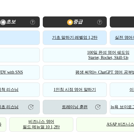
초보
중급
기초 말하기 레벨업 1,2탄
실전 영어식
100일 완성 영어 쉐도잉
Starter, Rocket, Skill-Up
DY with SNS
평생 써먹는 ChatGPT 영어 공부법
척척 리스닝
1인칭 시점 영어 말하기
이
기초 리스닝
트레이닝 훈련
뉴욕 브이로그
비즈니스 영어
화
ASAP 비즈니
필드 메뉴얼 10 1,2탄