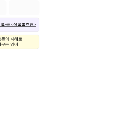
 미라클 <셜록홈즈편>
로몬의 지혜로
배우는 영어