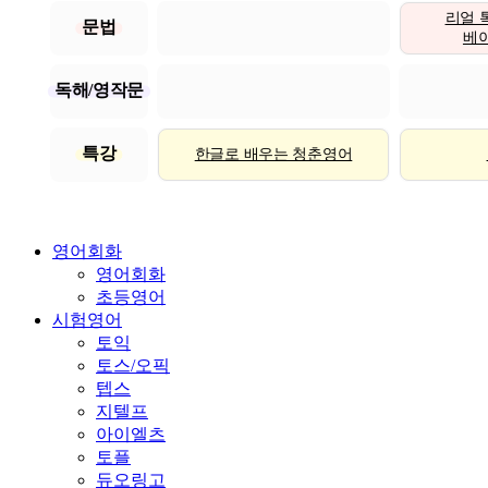
리얼 
문법
베이직
독해/영작문
특강
한글로 배우는 청춘영어
영어회화
영어회화
초등영어
시험영어
토익
토스/오픽
텝스
지텔프
아이엘츠
토플
듀오링고