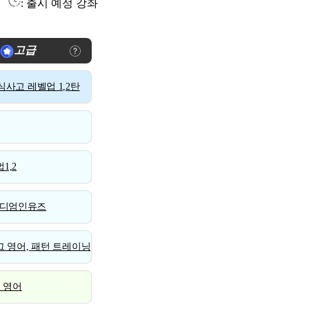
: 출시 예정 강좌
고급
사고 레벨업 1,2탄
1,2
디엄인유즈
 영어, 패턴 트레이닝
스 영어