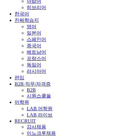
아랍어
히브리어
한국어
진짜학습지
영어
일본어
스페인어
중국어
베트남어
프랑스어
독일어
러시아어
편입
B2B·직무/자격증
B2B
시원스쿨쓸
어학원
LAB 어학원
LAB 라이브
RECRUIT
강사채용
이노크루채용