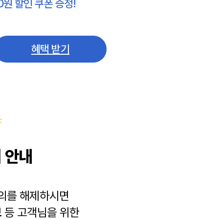
0원 할인 쿠폰 증정!
혜택 받기
 안내
동의를 해제하시면
보
등 고객님을 위한