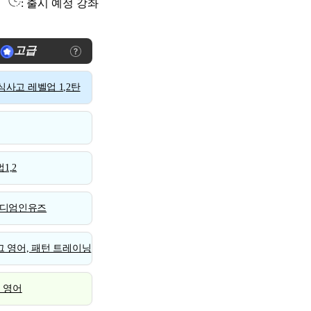
: 출시 예정 강좌
고급
사고 레벨업 1,2탄
1,2
디엄인유즈
 영어, 패턴 트레이닝
스 영어