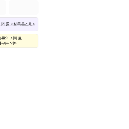
 미라클 <셜록홈즈편>
로몬의 지혜로
배우는 영어