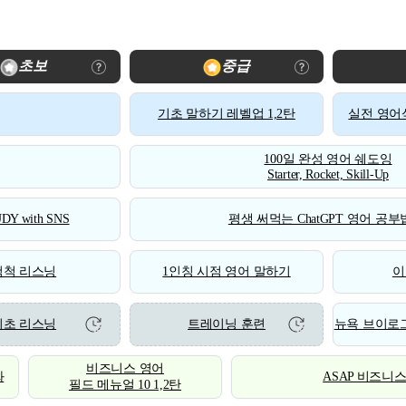
초보
중급
기초 말하기 레벨업 1,2탄
실전 영어식
100일 완성 영어 쉐도잉
Starter, Rocket, Skill-Up
DY with SNS
평생 써먹는 ChatGPT 영어 공부법
척척 리스닝
1인칭 시점 영어 말하기
이
기초 리스닝
트레이닝 훈련
뉴욕 브이로그
비즈니스 영어
화
ASAP 비즈니
필드 메뉴얼 10 1,2탄