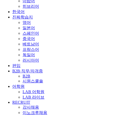
아랍어
히브리어
한국어
진짜학습지
영어
일본어
스페인어
중국어
베트남어
프랑스어
독일어
러시아어
편입
B2B·직무/자격증
B2B
시원스쿨쓸
어학원
LAB 어학원
LAB 라이브
RECRUIT
강사채용
이노크루채용