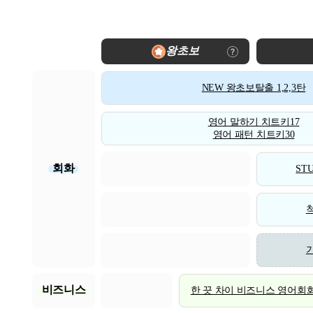
왕초보
NEW 왕초보탈출 1,2,3탄
영어 말하기 치트키17
영어 패턴 치트키30
회화
STU
비즈니스
한 끗 차이 비즈니스 영어회