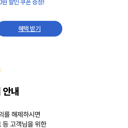
0원 할인 쿠폰 증정!
혜택 받기
 안내
동의를 해제하시면
보
등 고객님을 위한