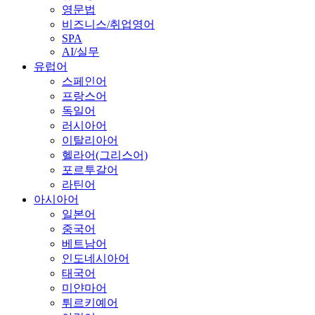
영문법
비즈니스/취업영어
SPA
AI/실무
유럽어
스페인어
프랑스어
독일어
러시아어
이탈리아어
헬라어(그리스어)
포르투갈어
라틴어
아시아어
일본어
중국어
베트남어
인도네시아어
태국어
미얀마어
튀르키예어