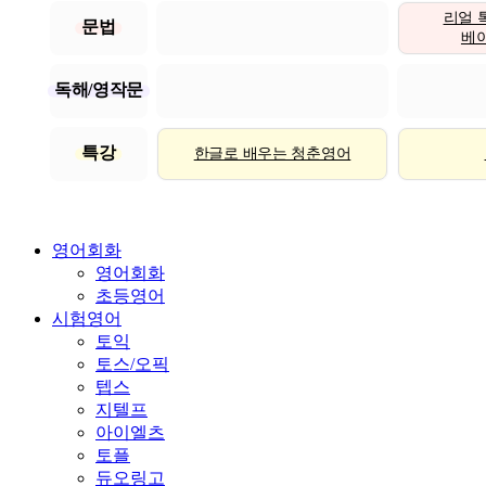
리얼 
문법
베이직
독해/영작문
특강
한글로 배우는 청춘영어
영어회화
영어회화
초등영어
시험영어
토익
토스/오픽
텝스
지텔프
아이엘츠
토플
듀오링고