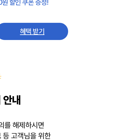
0원 할인 쿠폰 증정!
혜택 받기
 안내
동의를 해제하시면
보
등 고객님을 위한