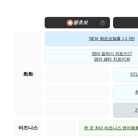
왕초보
NEW 왕초보탈출 1,2,3탄
영어 말하기 치트키17
영어 패턴 치트키30
회화
STU
비즈니스
한 끗 차이 비즈니스 영어회