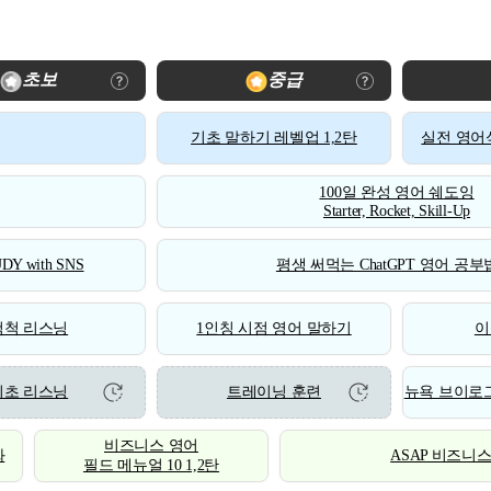
초보
중급
기초 말하기 레벨업 1,2탄
실전 영어식
100일 완성 영어 쉐도잉
Starter, Rocket, Skill-Up
DY with SNS
평생 써먹는 ChatGPT 영어 공부법
척척 리스닝
1인칭 시점 영어 말하기
이
기초 리스닝
트레이닝 훈련
뉴욕 브이로그
비즈니스 영어
화
ASAP 비즈니
필드 메뉴얼 10 1,2탄