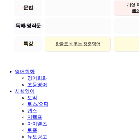
리얼 
문법
베이직
독해/영작문
특강
한글로 배우는 청춘영어
영어회화
영어회화
초등영어
시험영어
토익
토스/오픽
텝스
지텔프
아이엘츠
토플
듀오링고