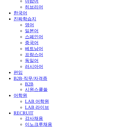
아랍어
히브리어
한국어
진짜학습지
영어
일본어
스페인어
중국어
베트남어
프랑스어
독일어
러시아어
편입
B2B·직무/자격증
B2B
시원스쿨쓸
어학원
LAB 어학원
LAB 라이브
RECRUIT
강사채용
이노크루채용