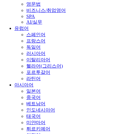
영문법
비즈니스/취업영어
SPA
AI/실무
유럽어
스페인어
프랑스어
독일어
러시아어
이탈리아어
헬라어(그리스어)
포르투갈어
라틴어
아시아어
일본어
중국어
베트남어
인도네시아어
태국어
미얀마어
튀르키예어