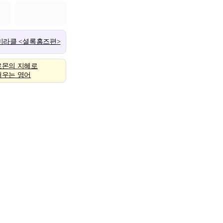
 미라클 <셜록홈즈편>
로몬의 지혜로
배우는 영어