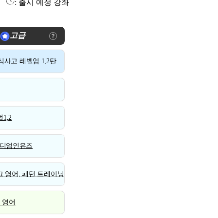
: 출시 예정 강좌
고급
사고 레벨업 1,2탄
1,2
디엄인유즈
 영어, 패턴 트레이닝
스 영어