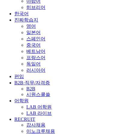
아랍어
히브리어
한국어
진짜학습지
영어
일본어
스페인어
중국어
베트남어
프랑스어
독일어
러시아어
편입
B2B·직무/자격증
B2B
시원스쿨쓸
어학원
LAB 어학원
LAB 라이브
RECRUIT
강사채용
이노크루채용