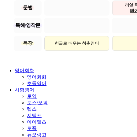
리얼 
문법
베이직
독해/영작문
특강
한글로 배우는 청춘영어
영어회화
영어회화
초등영어
시험영어
토익
토스/오픽
텝스
지텔프
아이엘츠
토플
듀오링고