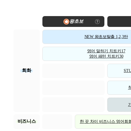
왕초보
NEW 왕초보탈출 1,2,3탄
영어 말하기 치트키17
영어 패턴 치트키30
회화
STU
비즈니스
한 끗 차이 비즈니스 영어회