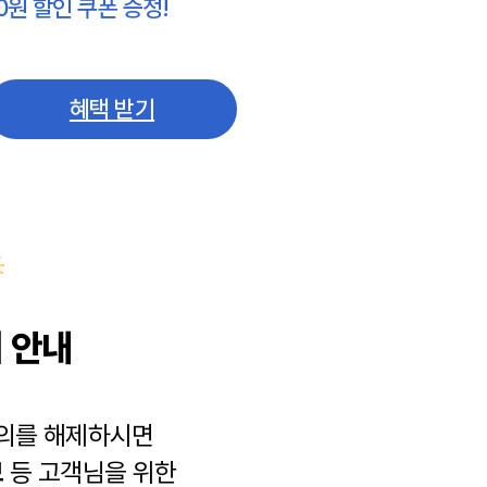
0원 할인 쿠폰 증정!
혜택 받기
 안내
동의를 해제하시면
보
등 고객님을 위한