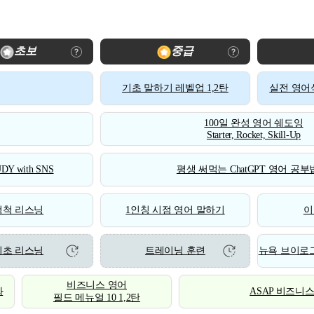
초보
중급
기초 말하기 레벨업 1,2탄
실전 영어식
100일 완성 영어 쉐도잉
Starter, Rocket, Skill-Up
DY with SNS
평생 써먹는 ChatGPT 영어 공부법
척척 리스닝
1인칭 시점 영어 말하기
이
기초 리스닝
트레이닝 훈련
뉴욕 브이로그
비즈니스 영어
화
ASAP 비즈니
필드 메뉴얼 10 1,2탄