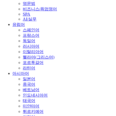
영문법
비즈니스/취업영어
SPA
AI/실무
유럽어
스페인어
프랑스어
독일어
러시아어
이탈리아어
헬라어(그리스어)
포르투갈어
라틴어
아시아어
일본어
중국어
베트남어
인도네시아어
태국어
미얀마어
튀르키예어