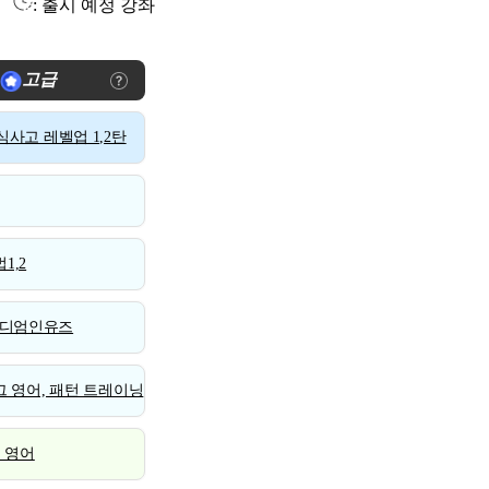
: 출시 예정 강좌
고급
사고 레벨업 1,2탄
1,2
디엄인유즈
 영어, 패턴 트레이닝
스 영어