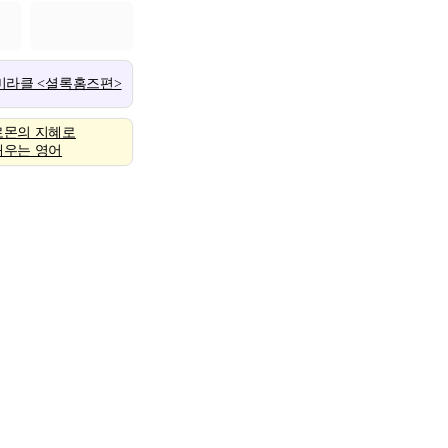
 미라클 <셜록홈즈편>
로몬의 지혜로
배우는 영어