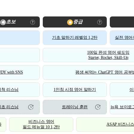
초보
중급
기초 말하기 레벨업 1,2탄
실전 영어식
100일 완성 영어 쉐도잉
Starter, Rocket, Skill-Up
DY with SNS
평생 써먹는 ChatGPT 영어 공부법
척척 리스닝
1인칭 시점 영어 말하기
이
기초 리스닝
트레이닝 훈련
뉴욕 브이로그
비즈니스 영어
화
ASAP 비즈니
필드 메뉴얼 10 1,2탄