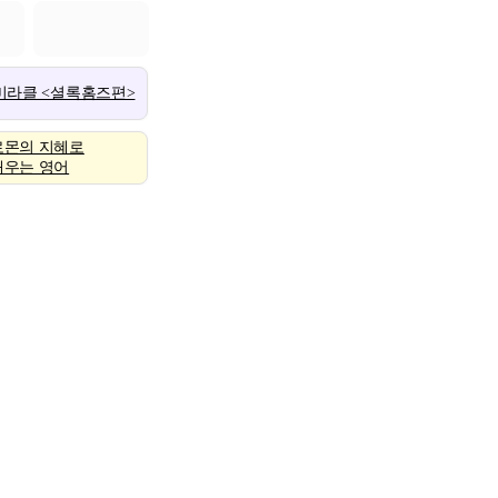
 미라클 <셜록홈즈편>
로몬의 지혜로
배우는 영어