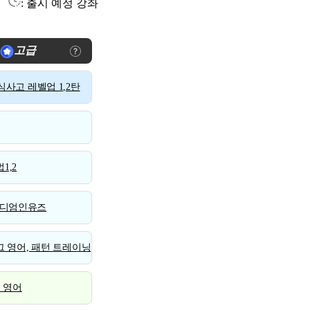
: 출시 예정 강좌
고급
사고 레벨업 1,2탄
1,2
디엄인유즈
 영어, 패턴 트레이닝
스 영어