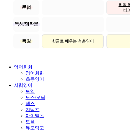
리얼 
문법
베이직
독해/영작문
특강
한글로 배우는 청춘영어
영어회화
영어회화
초등영어
시험영어
토익
토스/오픽
텝스
지텔프
아이엘츠
토플
듀오링고