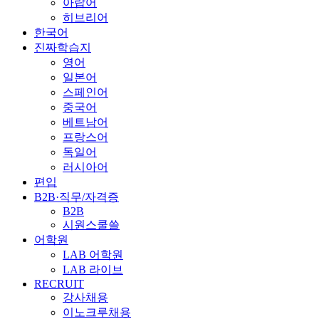
아랍어
히브리어
한국어
진짜학습지
영어
일본어
스페인어
중국어
베트남어
프랑스어
독일어
러시아어
편입
B2B·직무/자격증
B2B
시원스쿨쓸
어학원
LAB 어학원
LAB 라이브
RECRUIT
강사채용
이노크루채용