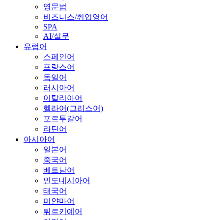
영문법
비즈니스/취업영어
SPA
AI/실무
유럽어
스페인어
프랑스어
독일어
러시아어
이탈리아어
헬라어(그리스어)
포르투갈어
라틴어
아시아어
일본어
중국어
베트남어
인도네시아어
태국어
미얀마어
튀르키예어