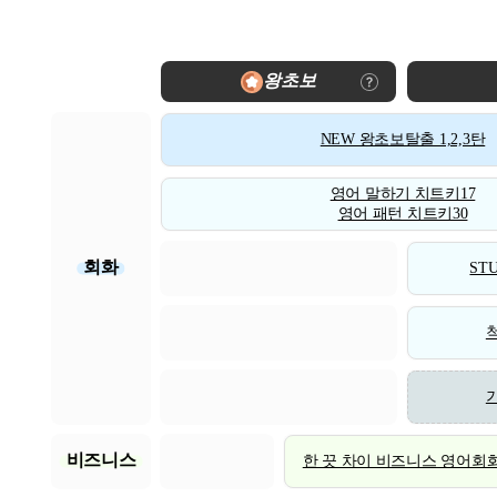
왕초보
NEW 왕초보탈출 1,2,3탄
영어 말하기 치트키17
영어 패턴 치트키30
회화
STU
비즈니스
한 끗 차이 비즈니스 영어회