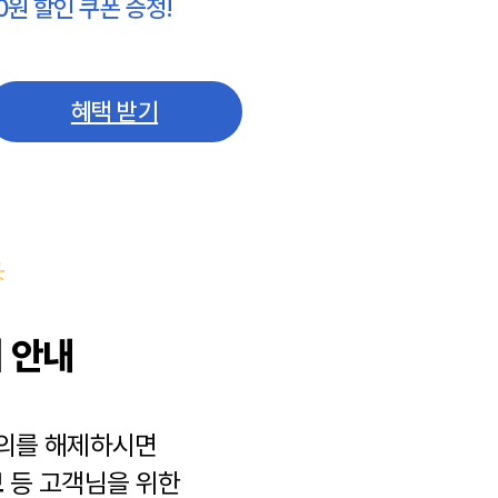
0원 할인 쿠폰 증정!
혜택 받기
 안내
동의를 해제하시면
보
등 고객님을 위한