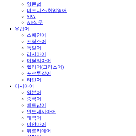
영문법
비즈니스/취업영어
SPA
AI/실무
유럽어
스페인어
프랑스어
독일어
러시아어
이탈리아어
헬라어(그리스어)
포르투갈어
라틴어
아시아어
일본어
중국어
베트남어
인도네시아어
태국어
미얀마어
튀르키예어