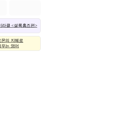
 미라클 <셜록홈즈편>
로몬의 지혜로
배우는 영어