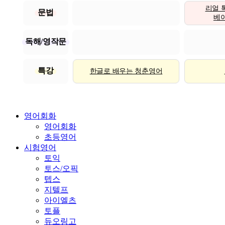
리얼 
문법
베이직
독해/영작문
특강
한글로 배우는 청춘영어
영어회화
영어회화
초등영어
시험영어
토익
토스/오픽
텝스
지텔프
아이엘츠
토플
듀오링고