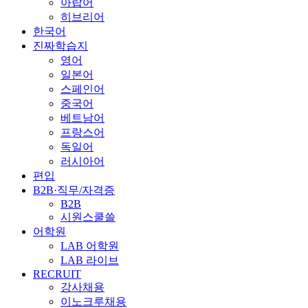
아랍어
히브리어
한국어
진짜학습지
영어
일본어
스페인어
중국어
베트남어
프랑스어
독일어
러시아어
편입
B2B·직무/자격증
B2B
시원스쿨쓸
어학원
LAB 어학원
LAB 라이브
RECRUIT
강사채용
이노크루채용