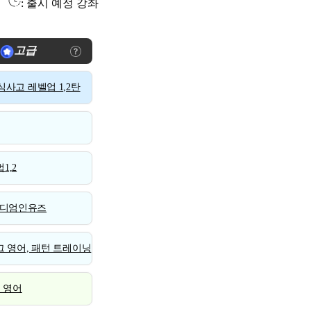
: 출시 예정 강좌
고급
사고 레벨업 1,2탄
1,2
디엄인유즈
 영어, 패턴 트레이닝
스 영어