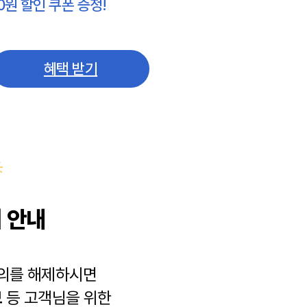
0원 할인 쿠폰 증정!
혜택 받기
 안내
동의를 해제하시면
보
등 고객님을 위한