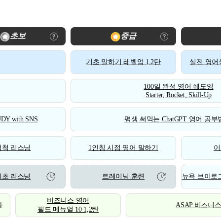
초보
중급
기초 말하기 레벨업 1,2탄
실전 영어식
100일 완성 영어 쉐도잉
Starter, Rocket, Skill-Up
DY with SNS
평생 써먹는 ChatGPT 영어 공부법
척척 리스닝
1인칭 시점 영어 말하기
이
기초 리스닝
트레이닝 훈련
뉴욕 브이로그
비즈니스 영어
화
ASAP 비즈니
필드 메뉴얼 10 1,2탄