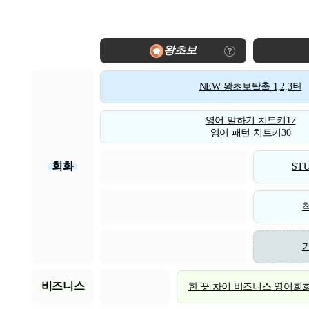
왕초보
NEW 왕초보탈출 1,2,3탄
영어 말하기 치트키17
영어 패턴 치트키30
회화
STU
비즈니스
한 끗 차이 비즈니스 영어회