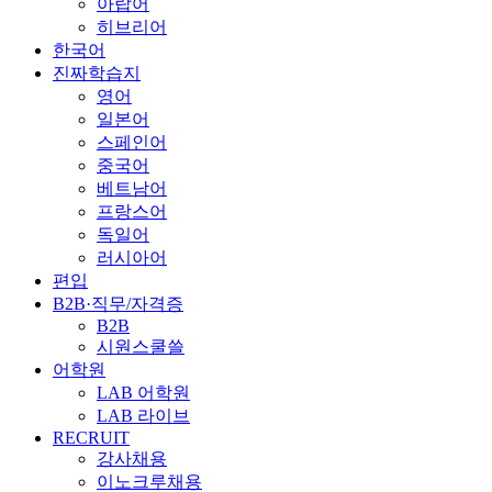
아랍어
히브리어
한국어
진짜학습지
영어
일본어
스페인어
중국어
베트남어
프랑스어
독일어
러시아어
편입
B2B·직무/자격증
B2B
시원스쿨쓸
어학원
LAB 어학원
LAB 라이브
RECRUIT
강사채용
이노크루채용