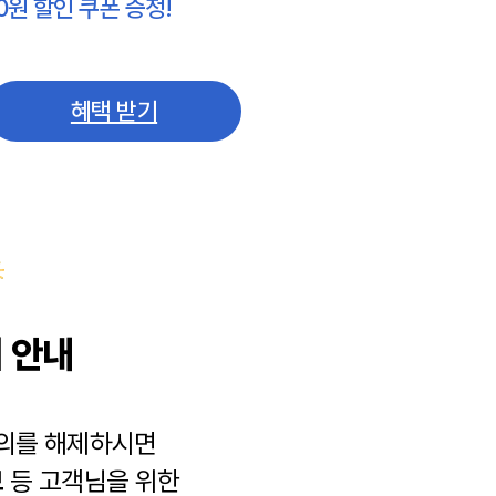
0원 할인 쿠폰 증정!
혜택 받기
 안내
동의를 해제하시면
보
등 고객님을 위한