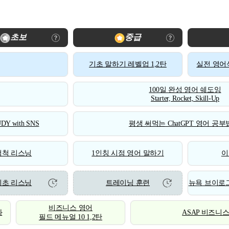
초보
중급
기초 말하기 레벨업 1,2탄
실전 영어식
100일 완성 영어 쉐도잉
Starter, Rocket, Skill-Up
DY with SNS
평생 써먹는 ChatGPT 영어 공부법
척척 리스닝
1인칭 시점 영어 말하기
이
기초 리스닝
트레이닝 훈련
뉴욕 브이로그
비즈니스 영어
화
ASAP 비즈니
필드 메뉴얼 10 1,2탄