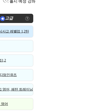
: 출시 예정 강좌
고급
사고 레벨업 1,2탄
1,2
디엄인유즈
 영어, 패턴 트레이닝
스 영어