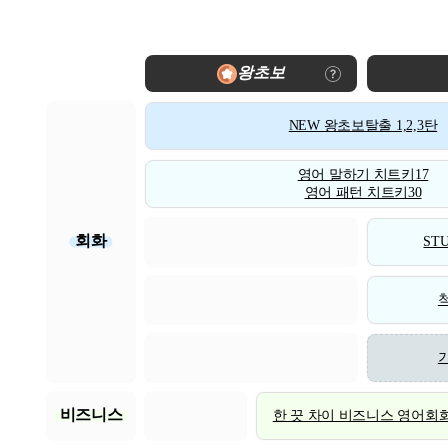
왕초보
NEW 왕초보탈출 1,2,3탄
영어 말하기 치트키17
영어 패턴 치트키30
회화
STU
비즈니스
한 끗 차이 비즈니스 영어회