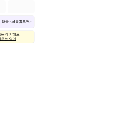
 미라클 <셜록홈즈편>
로몬의 지혜로
배우는 영어