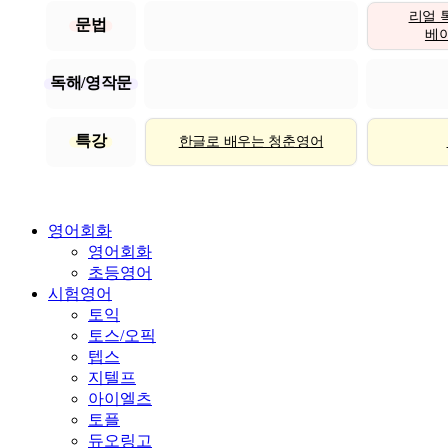
리얼 
문법
베이직
독해/영작문
특강
한글로 배우는 청춘영어
영어회화
영어회화
초등영어
시험영어
토익
토스/오픽
텝스
지텔프
아이엘츠
토플
듀오링고