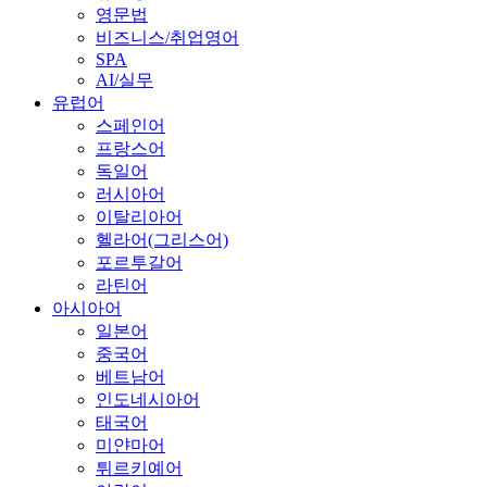
영문법
비즈니스/취업영어
SPA
AI/실무
유럽어
스페인어
프랑스어
독일어
러시아어
이탈리아어
헬라어(그리스어)
포르투갈어
라틴어
아시아어
일본어
중국어
베트남어
인도네시아어
태국어
미얀마어
튀르키예어