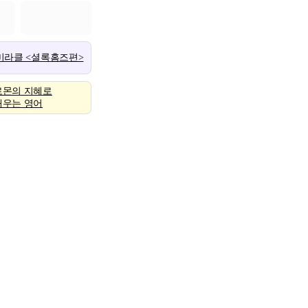
 미라클 <셜록홈즈편>
로몬의 지혜로
배우는 영어