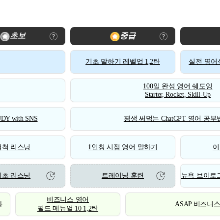
초보
중급
기초 말하기 레벨업 1,2탄
실전 영어식
100일 완성 영어 쉐도잉
Starter, Rocket, Skill-Up
DY with SNS
평생 써먹는 ChatGPT 영어 공부법
척척 리스닝
1인칭 시점 영어 말하기
이
기초 리스닝
트레이닝 훈련
뉴욕 브이로그
비즈니스 영어
화
ASAP 비즈니
필드 메뉴얼 10 1,2탄