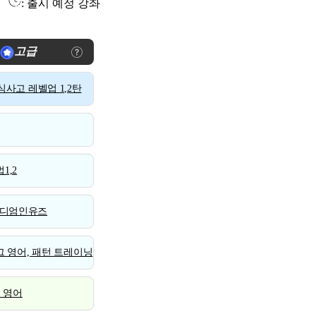
: 출시 예정 강좌
고급
사고 레벨업 1,2탄
1,2
디엄인유즈
 영어, 패턴 트레이닝
스 영어