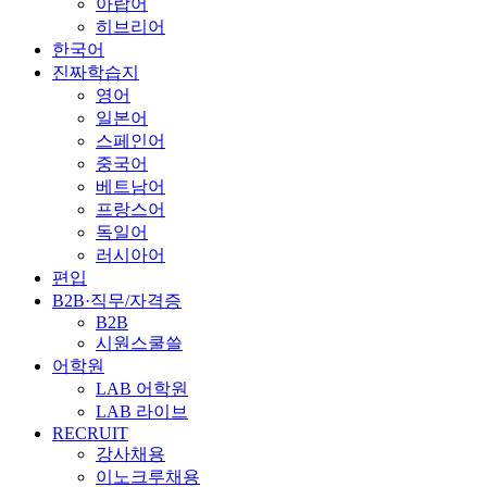
아랍어
히브리어
한국어
진짜학습지
영어
일본어
스페인어
중국어
베트남어
프랑스어
독일어
러시아어
편입
B2B·직무/자격증
B2B
시원스쿨쓸
어학원
LAB 어학원
LAB 라이브
RECRUIT
강사채용
이노크루채용