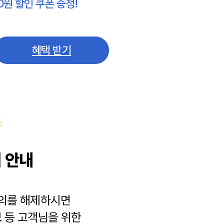
0원 할인 쿠폰 증정!
혜택 받기
 안내
동의를 해제하시면
보
등 고객님을 위한