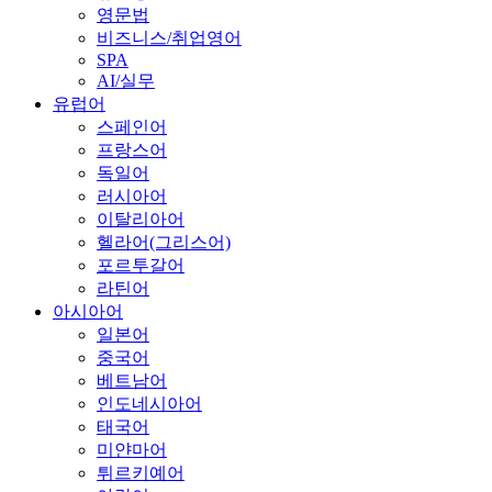
영문법
비즈니스/취업영어
SPA
AI/실무
유럽어
스페인어
프랑스어
독일어
러시아어
이탈리아어
헬라어(그리스어)
포르투갈어
라틴어
아시아어
일본어
중국어
베트남어
인도네시아어
태국어
미얀마어
튀르키예어