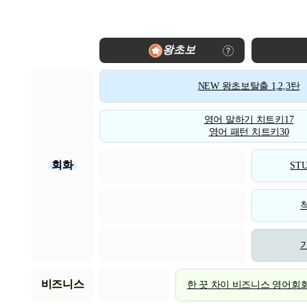
왕초보
NEW 왕초보탈출 1,2,3탄
영어 말하기 치트키17
영어 패턴 치트키30
회화
STU
비즈니스
한 끗 차이 비즈니스 영어회