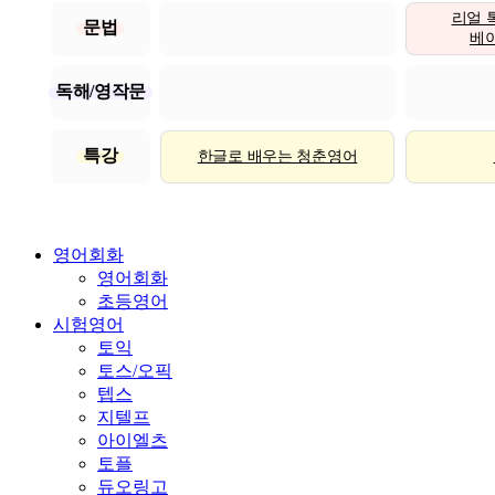
리얼 
문법
베이직
독해/영작문
특강
한글로 배우는 청춘영어
영어회화
영어회화
초등영어
시험영어
토익
토스/오픽
텝스
지텔프
아이엘츠
토플
듀오링고