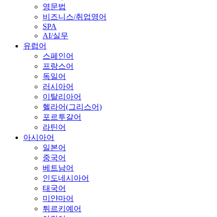
영문법
비즈니스/취업영어
SPA
AI/실무
유럽어
스페인어
프랑스어
독일어
러시아어
이탈리아어
헬라어(그리스어)
포르투갈어
라틴어
아시아어
일본어
중국어
베트남어
인도네시아어
태국어
미얀마어
튀르키예어