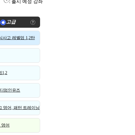
: 출시 예정 강좌
고급
사고 레벨업 1,2탄
1,2
디엄인유즈
 영어, 패턴 트레이닝
스 영어