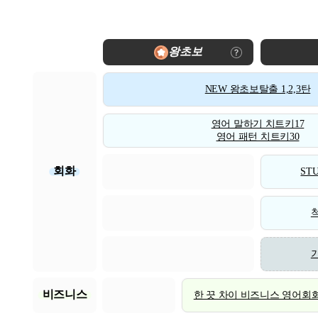
왕초보
NEW 왕초보탈출 1,2,3탄
영어 말하기 치트키17
영어 패턴 치트키30
회화
STU
비즈니스
한 끗 차이 비즈니스 영어회