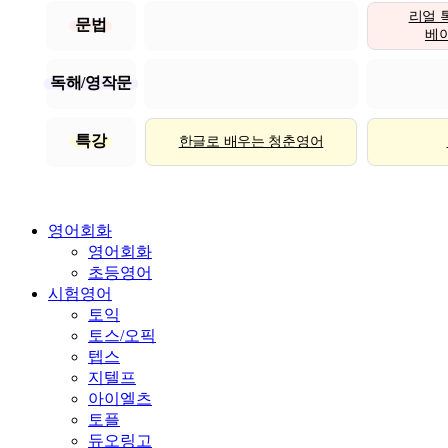
리얼 
문법
베이직
독해/영작문
특강
한글로 배우는 청춘영어
영어회화
영어회화
초등영어
시험영어
토익
토스/오픽
텝스
지텔프
아이엘츠
토플
듀오링고