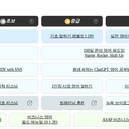
초보
중급
기초 말하기 레벨업 1,2탄
실전 영어식
100일 완성 영어 쉐도잉
Starter, Rocket, Skill-Up
DY with SNS
평생 써먹는 ChatGPT 영어 공부법
척척 리스닝
1인칭 시점 영어 말하기
이
기초 리스닝
트레이닝 훈련
뉴욕 브이로그
비즈니스 영어
화
ASAP 비즈니
필드 메뉴얼 10 1,2탄