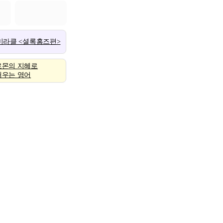
 미라클 <셜록홈즈편>
로몬의 지혜로
배우는 영어