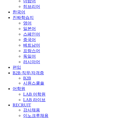
아랍어
히브리어
한국어
진짜학습지
영어
일본어
스페인어
중국어
베트남어
프랑스어
독일어
러시아어
편입
B2B·직무/자격증
B2B
시원스쿨쓸
어학원
LAB 어학원
LAB 라이브
RECRUIT
강사채용
이노크루채용