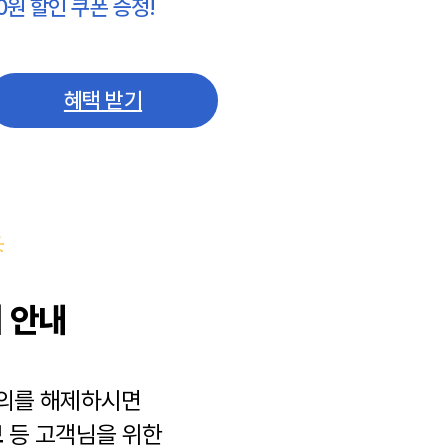
0원 할인 쿠폰 증정!
혜택 받기
 안내
동의를 해제하시면
보
등 고객님을 위한