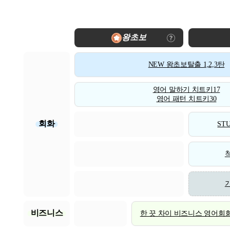
왕초보
NEW 왕초보탈출 1,2,3탄
영어 말하기 치트키17
영어 패턴 치트키30
회화
STU
비즈니스
한 끗 차이 비즈니스 영어회