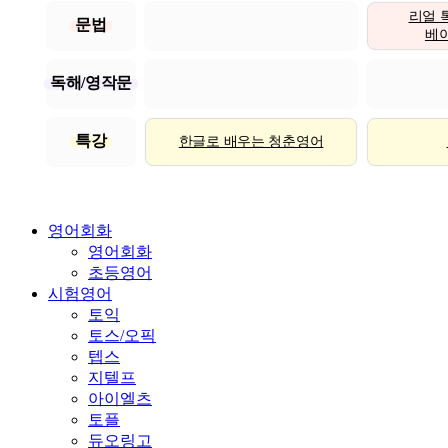
리얼 
문법
베이직
독해/영작문
특강
한글로 배우는 청춘영어
영어회화
영어회화
초등영어
시험영어
토익
토스/오픽
텝스
지텔프
아이엘츠
토플
듀오링고