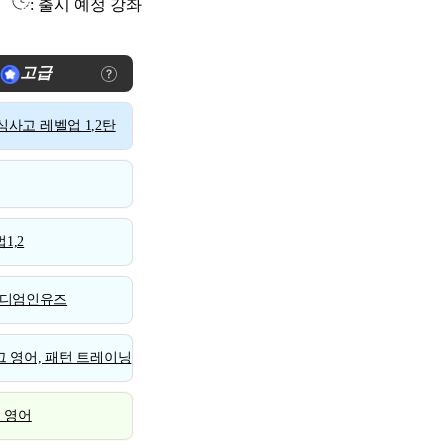
: 출시 예정 강좌
고급
사고 레벨업 1,2탄
1,2
디엄인유즈
 영어, 패턴 트레이닝
스 영어