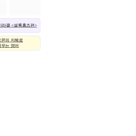
 미라클 <셜록홈즈편>
로몬의 지혜로
배우는 영어