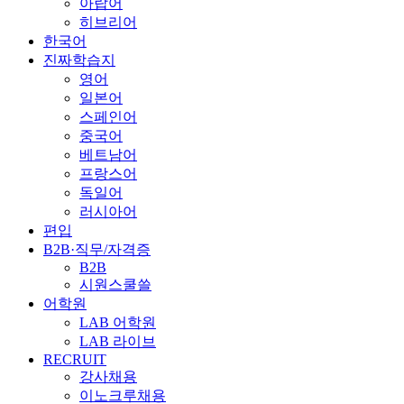
아랍어
히브리어
한국어
진짜학습지
영어
일본어
스페인어
중국어
베트남어
프랑스어
독일어
러시아어
편입
B2B·직무/자격증
B2B
시원스쿨쓸
어학원
LAB 어학원
LAB 라이브
RECRUIT
강사채용
이노크루채용