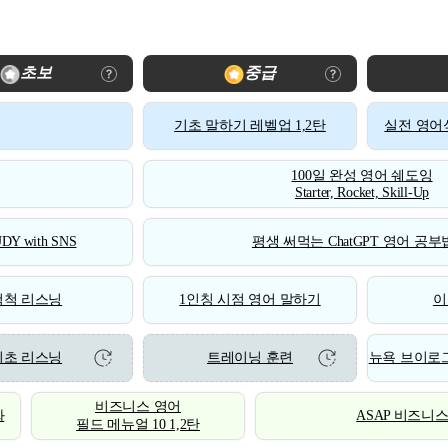
초보
중급
기초 말하기 레벨업 1,2탄
실전 영어식
100일 완성 영어 쉐도잉
Starter, Rocket, Skill-Up
DY with SNS
평생 써먹는 ChatGPT 영어 공부법
척척 리스닝
1인칭 시점 영어 말하기
이
기초 리스닝
트레이닝 훈련
뉴욕 브이로그
비즈니스 영어
화
ASAP 비즈니
필드 메뉴얼 10 1,2탄