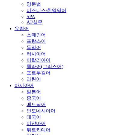
영문법
비즈니스/취업영어
SPA
AI/실무
유럽어
스페인어
프랑스어
독일어
러시아어
이탈리아어
헬라어(그리스어)
포르투갈어
라틴어
아시아어
일본어
중국어
베트남어
인도네시아어
태국어
미얀마어
튀르키예어