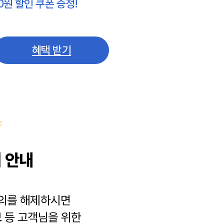
0원 할인 쿠폰 증정!
혜택 받기
 안내
동의를 해제하시면
보
등 고객님을 위한