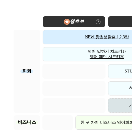
왕초보
NEW 왕초보탈출 1,2,3탄
영어 말하기 치트키17
영어 패턴 치트키30
회화
STU
비즈니스
한 끗 차이 비즈니스 영어회