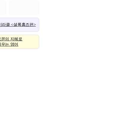
 미라클 <셜록홈즈편>
로몬의 지혜로
배우는 영어