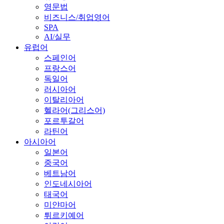
영문법
비즈니스/취업영어
SPA
AI/실무
유럽어
스페인어
프랑스어
독일어
러시아어
이탈리아어
헬라어(그리스어)
포르투갈어
라틴어
아시아어
일본어
중국어
베트남어
인도네시아어
태국어
미얀마어
튀르키예어