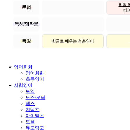
리얼 
문법
베이직
독해/영작문
특강
한글로 배우는 청춘영어
영어회화
영어회화
초등영어
시험영어
토익
토스/오픽
텝스
지텔프
아이엘츠
토플
듀오링고