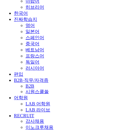
아랍어
히브리어
한국어
진짜학습지
영어
일본어
스페인어
중국어
베트남어
프랑스어
독일어
러시아어
편입
B2B·직무/자격증
B2B
시원스쿨쓸
어학원
LAB 어학원
LAB 라이브
RECRUIT
강사채용
이노크루채용