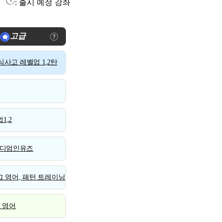
: 출시 예정 강좌
고급
사고 레벨업 1,2탄
1,2
디엄인유즈
 영어, 패턴 트레이닝
스 영어