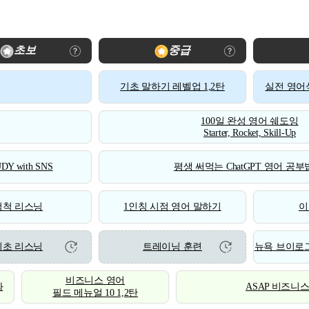
초보
중급
기초 말하기 레벨업 1,2탄
실전 영어식
100일 완성 영어 쉐도잉
Starter, Rocket, Skill-Up
DY with SNS
평생 써먹는 ChatGPT 영어 공부법
척척 리스닝
1인칭 시점 영어 말하기
이
기초 리스닝
트레이닝 훈련
뉴욕 브이로그
비즈니스 영어
화
ASAP 비즈니
필드 메뉴얼 10 1,2탄