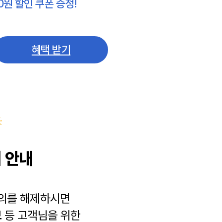
0원 할인 쿠폰 증정!
혜택 받기
 안내
동의를 해제하시면
보
등 고객님을 위한