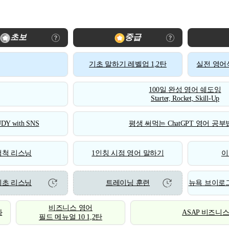
초보
중급
기초 말하기 레벨업 1,2탄
실전 영어식
100일 완성 영어 쉐도잉
Starter, Rocket, Skill-Up
DY with SNS
평생 써먹는 ChatGPT 영어 공부법
척척 리스닝
1인칭 시점 영어 말하기
이
기초 리스닝
트레이닝 훈련
뉴욕 브이로그
비즈니스 영어
화
ASAP 비즈니
필드 메뉴얼 10 1,2탄