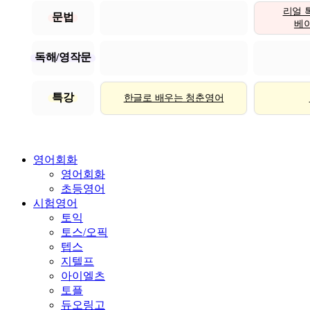
리얼 
문법
베이직
독해/영작문
특강
한글로 배우는 청춘영어
영어회화
영어회화
초등영어
시험영어
토익
토스/오픽
텝스
지텔프
아이엘츠
토플
듀오링고