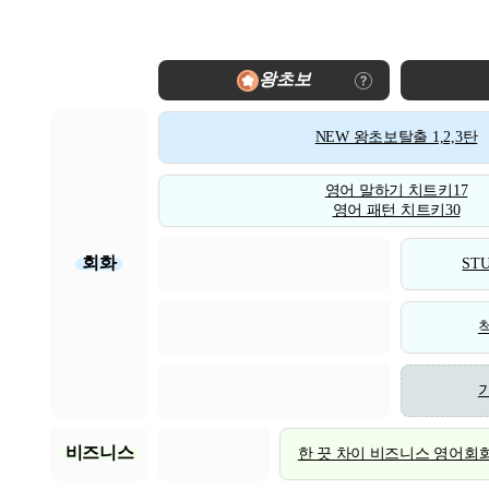
왕초보
NEW 왕초보탈출 1,2,3탄
영어 말하기 치트키17
영어 패턴 치트키30
회화
STU
비즈니스
한 끗 차이 비즈니스 영어회