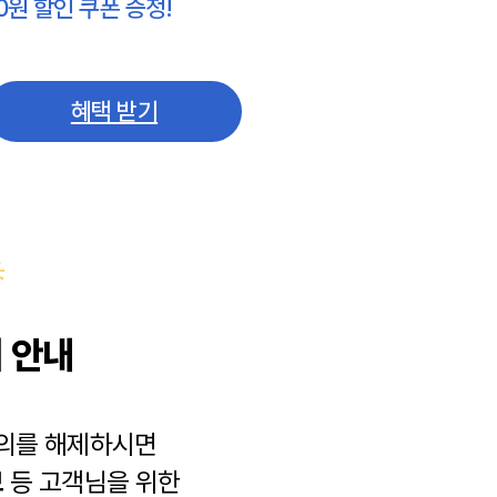
0원 할인 쿠폰 증정!
혜택 받기
 안내
동의를 해제하시면
보
등 고객님을 위한