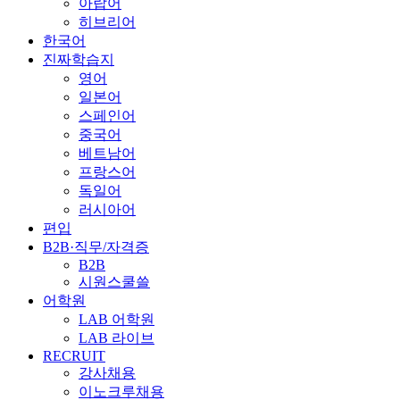
아랍어
히브리어
한국어
진짜학습지
영어
일본어
스페인어
중국어
베트남어
프랑스어
독일어
러시아어
편입
B2B·직무/자격증
B2B
시원스쿨쓸
어학원
LAB 어학원
LAB 라이브
RECRUIT
강사채용
이노크루채용