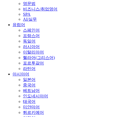
영문법
비즈니스/취업영어
SPA
AI/실무
유럽어
스페인어
프랑스어
독일어
러시아어
이탈리아어
헬라어(그리스어)
포르투갈어
라틴어
아시아어
일본어
중국어
베트남어
인도네시아어
태국어
미얀마어
튀르키예어