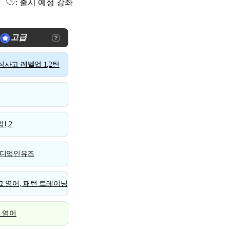
: 출시 예정 강좌
고급
사고 레벨업 1,2탄
1,2
디엄인유즈
 영어, 패턴 트레이닝
스 영어