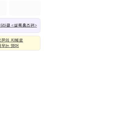
 미라클 <셜록홈즈편>
로몬의 지혜로
배우는 영어