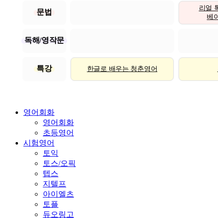
리얼 
문법
베이직
독해/영작문
특강
한글로 배우는 청춘영어
영어회화
영어회화
초등영어
시험영어
토익
토스/오픽
텝스
지텔프
아이엘츠
토플
듀오링고