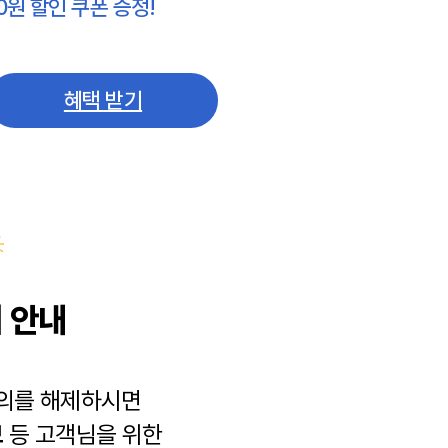
0원 할인 쿠폰 증정!
혜택 받기
 안내
동의를 해제하시면
보
등 고객님을 위한