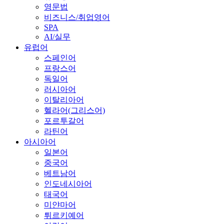
영문법
비즈니스/취업영어
SPA
AI/실무
유럽어
스페인어
프랑스어
독일어
러시아어
이탈리아어
헬라어(그리스어)
포르투갈어
라틴어
아시아어
일본어
중국어
베트남어
인도네시아어
태국어
미얀마어
튀르키예어