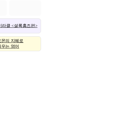
 미라클 <셜록홈즈편>
로몬의 지혜로
배우는 영어