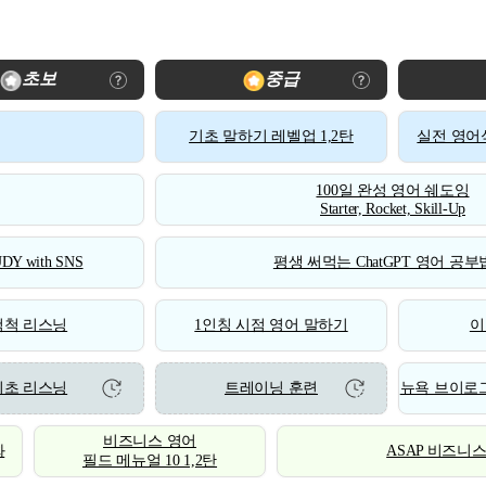
초보
중급
기초 말하기 레벨업 1,2탄
실전 영어식
100일 완성 영어 쉐도잉
Starter, Rocket, Skill-Up
DY with SNS
평생 써먹는 ChatGPT 영어 공부법
척척 리스닝
1인칭 시점 영어 말하기
이
기초 리스닝
트레이닝 훈련
뉴욕 브이로그
비즈니스 영어
화
ASAP 비즈니
필드 메뉴얼 10 1,2탄