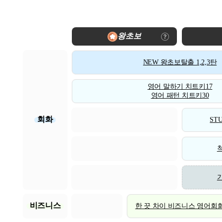
왕초보
NEW 왕초보탈출 1,2,3탄
영어 말하기 치트키17
영어 패턴 치트키30
회화
STU
비즈니스
한 끗 차이 비즈니스 영어회