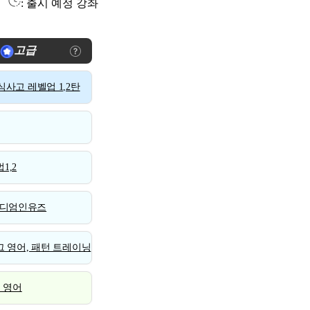
: 출시 예정 강좌
고급
사고 레벨업 1,2탄
1,2
디엄인유즈
 영어, 패턴 트레이닝
스 영어