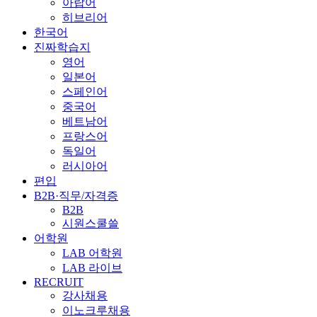
아랍어
히브리어
한국어
진짜학습지
영어
일본어
스페인어
중국어
베트남어
프랑스어
독일어
러시아어
편입
B2B·직무/자격증
B2B
시원스쿨쓸
어학원
LAB 어학원
LAB 라이브
RECRUIT
강사채용
이노크루채용