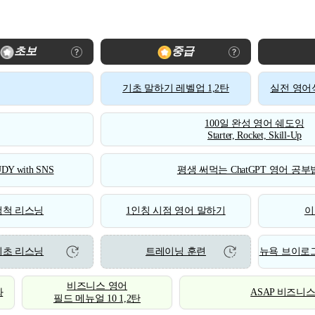
초보
중급
기초 말하기 레벨업 1,2탄
실전 영어식
100일 완성 영어 쉐도잉
Starter, Rocket, Skill-Up
DY with SNS
평생 써먹는 ChatGPT 영어 공부법
척척 리스닝
1인칭 시점 영어 말하기
이
기초 리스닝
트레이닝 훈련
뉴욕 브이로그
비즈니스 영어
화
ASAP 비즈니
필드 메뉴얼 10 1,2탄