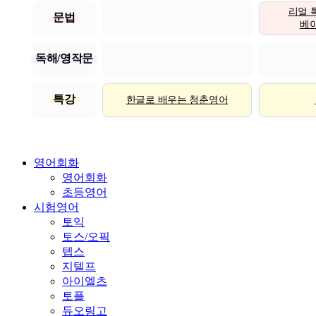
리얼 
문법
베이직
독해/영작문
특강
한글로 배우는 청춘영어
영어회화
영어회화
초등영어
시험영어
토익
토스/오픽
텝스
지텔프
아이엘츠
토플
듀오링고