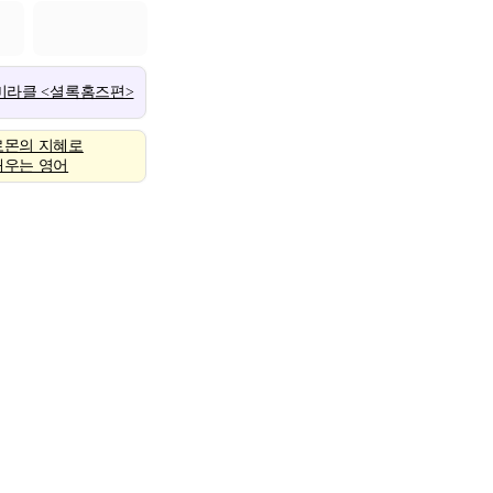
 미라클 <셜록홈즈편>
로몬의 지혜로
배우는 영어