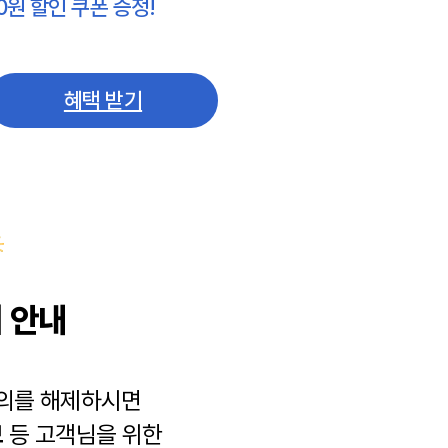
0원 할인 쿠폰 증정!
혜택 받기
 안내
동의를 해제하시면
보
등 고객님을 위한