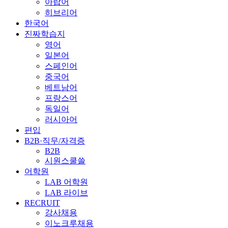
아랍어
히브리어
한국어
진짜학습지
영어
일본어
스페인어
중국어
베트남어
프랑스어
독일어
러시아어
편입
B2B·직무/자격증
B2B
시원스쿨쓸
어학원
LAB 어학원
LAB 라이브
RECRUIT
강사채용
이노크루채용