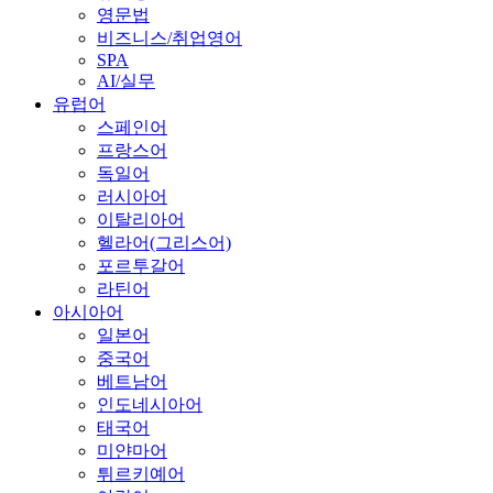
영문법
비즈니스/취업영어
SPA
AI/실무
유럽어
스페인어
프랑스어
독일어
러시아어
이탈리아어
헬라어(그리스어)
포르투갈어
라틴어
아시아어
일본어
중국어
베트남어
인도네시아어
태국어
미얀마어
튀르키예어