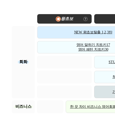
왕초보
NEW 왕초보탈출 1,2,3탄
영어 말하기 치트키17
영어 패턴 치트키30
회화
STU
비즈니스
한 끗 차이 비즈니스 영어회