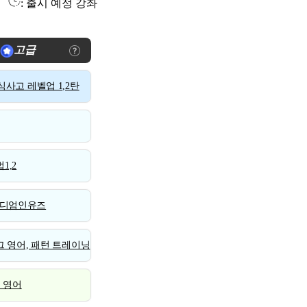
: 출시 예정 강좌
고급
사고 레벨업 1,2탄
1,2
디엄인유즈
 영어, 패턴 트레이닝
스 영어