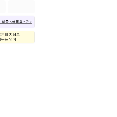
 미라클 <셜록홈즈편>
로몬의 지혜로
배우는 영어