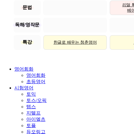
리얼 
문법
베이직
독해/영작문
특강
한글로 배우는 청춘영어
영어회화
영어회화
초등영어
시험영어
토익
토스/오픽
텝스
지텔프
아이엘츠
토플
듀오링고