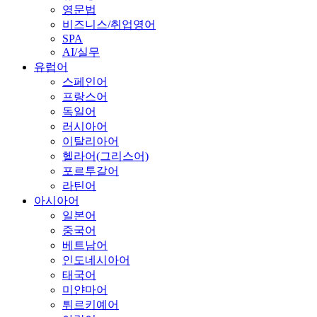
영문법
비즈니스/취업영어
SPA
AI/실무
유럽어
스페인어
프랑스어
독일어
러시아어
이탈리아어
헬라어(그리스어)
포르투갈어
라틴어
아시아어
일본어
중국어
베트남어
인도네시아어
태국어
미얀마어
튀르키예어