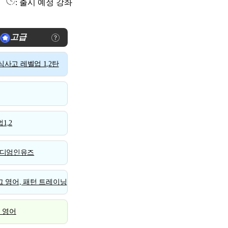
: 출시 예정 강좌
고급
사고 레벨업 1,2탄
1,2
디엄인유즈
 영어, 패턴 트레이닝
스 영어