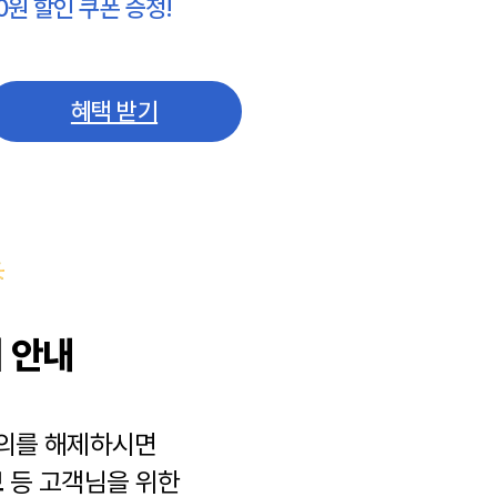
0원 할인 쿠폰 증정!
혜택 받기
 안내
동의를 해제하시면
보
등 고객님을 위한