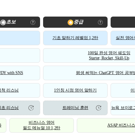
초보
중급
기초 말하기 레벨업 1,2탄
실전 영어식
100일 완성 영어 쉐도잉
Starter, Rocket, Skill-Up
DY with SNS
평생 써먹는 ChatGPT 영어 공부법
척척 리스닝
1인칭 시점 영어 말하기
이
기초 리스닝
트레이닝 훈련
뉴욕 브이로그
비즈니스 영어
화
ASAP 비즈니
필드 메뉴얼 10 1,2탄