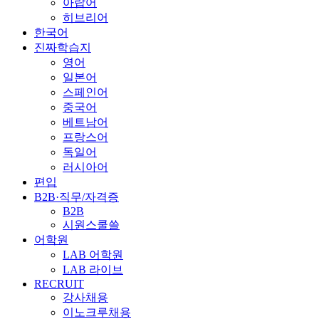
아랍어
히브리어
한국어
진짜학습지
영어
일본어
스페인어
중국어
베트남어
프랑스어
독일어
러시아어
편입
B2B·직무/자격증
B2B
시원스쿨쓸
어학원
LAB 어학원
LAB 라이브
RECRUIT
강사채용
이노크루채용