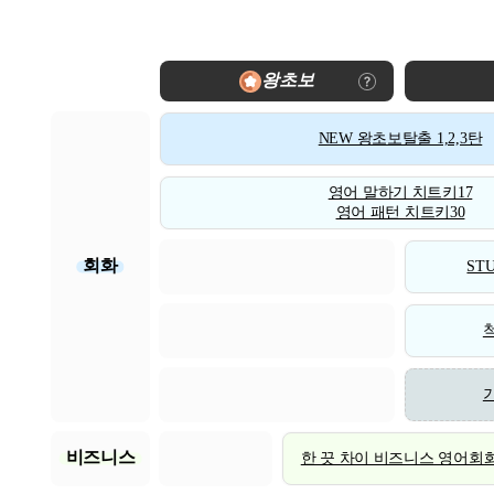
왕초보
NEW 왕초보탈출 1,2,3탄
영어 말하기 치트키17
영어 패턴 치트키30
회화
STU
비즈니스
한 끗 차이 비즈니스 영어회