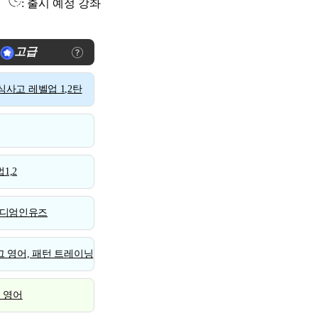
: 출시 예정 강좌
고급
사고 레벨업 1,2탄
1,2
디엄인유즈
 영어, 패턴 트레이닝
스 영어