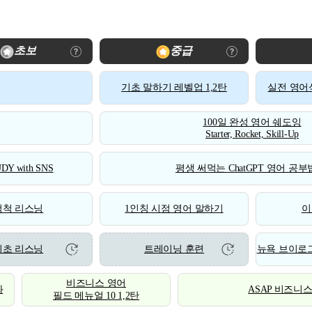
초보
중급
기초 말하기 레벨업 1,2탄
실전 영어식
100일 완성 영어 쉐도잉
Starter, Rocket, Skill-Up
DY with SNS
평생 써먹는 ChatGPT 영어 공부법
척척 리스닝
1인칭 시점 영어 말하기
이
기초 리스닝
트레이닝 훈련
뉴욕 브이로그
비즈니스 영어
화
ASAP 비즈니
필드 메뉴얼 10 1,2탄