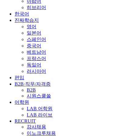
아랍어
히브리어
한국어
진짜학습지
영어
일본어
스페인어
중국어
베트남어
프랑스어
독일어
러시아어
편입
B2B·직무/자격증
B2B
시원스쿨쓸
어학원
LAB 어학원
LAB 라이브
RECRUIT
강사채용
이노크루채용