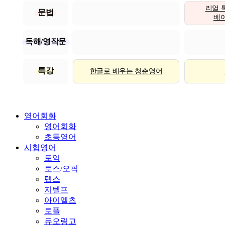
리얼 
문법
베이직
독해/영작문
특강
한글로 배우는 청춘영어
영어회화
영어회화
초등영어
시험영어
토익
토스/오픽
텝스
지텔프
아이엘츠
토플
듀오링고