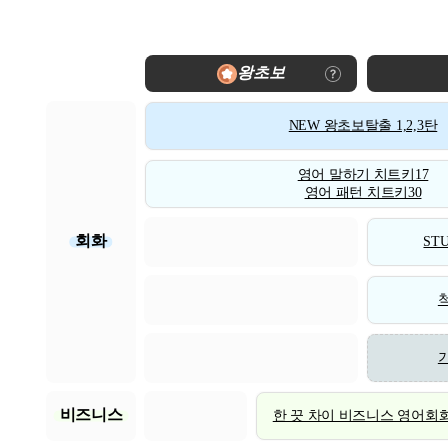
왕초보
NEW 왕초보탈출 1,2,3탄
영어 말하기 치트키17
영어 패턴 치트키30
회화
STU
비즈니스
한 끗 차이 비즈니스 영어회