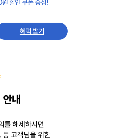
0원 할인 쿠폰 증정!
혜택 받기
 안내
동의를 해제하시면
보
등 고객님을 위한