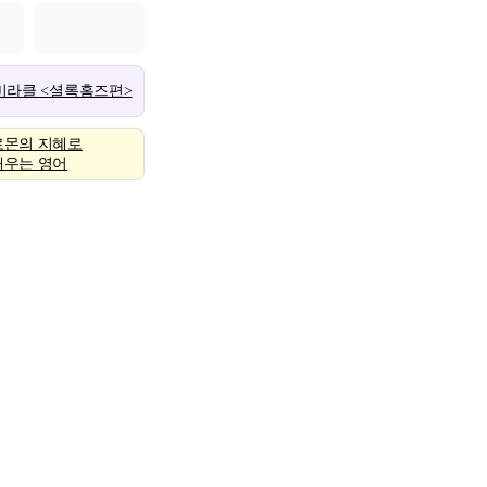
 미라클 <셜록홈즈편>
로몬의 지혜로
배우는 영어