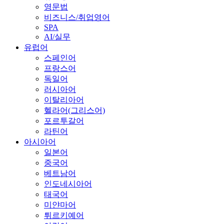
영문법
비즈니스/취업영어
SPA
AI/실무
유럽어
스페인어
프랑스어
독일어
러시아어
이탈리아어
헬라어(그리스어)
포르투갈어
라틴어
아시아어
일본어
중국어
베트남어
인도네시아어
태국어
미얀마어
튀르키예어