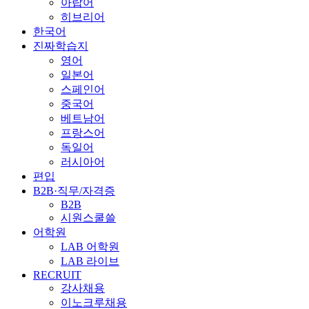
아랍어
히브리어
한국어
진짜학습지
영어
일본어
스페인어
중국어
베트남어
프랑스어
독일어
러시아어
편입
B2B·직무/자격증
B2B
시원스쿨쓸
어학원
LAB 어학원
LAB 라이브
RECRUIT
강사채용
이노크루채용