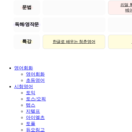
리얼 
문법
베이직
독해/영작문
특강
한글로 배우는 청춘영어
영어회화
영어회화
초등영어
시험영어
토익
토스/오픽
텝스
지텔프
아이엘츠
토플
듀오링고