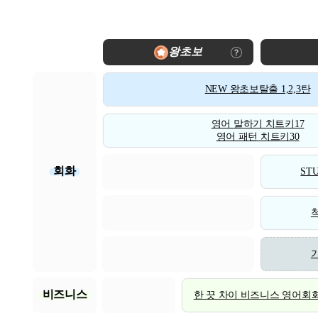
왕초보
NEW 왕초보탈출 1,2,3탄
영어 말하기 치트키17
영어 패턴 치트키30
회화
STU
비즈니스
한 끗 차이 비즈니스 영어회