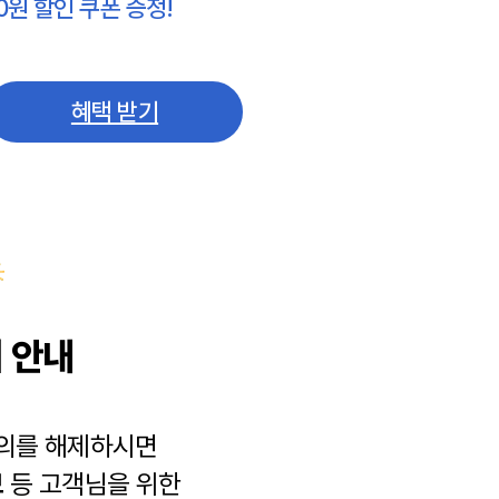
0원 할인 쿠폰 증정!
혜택 받기
 안내
동의를 해제하시면
보
등 고객님을 위한