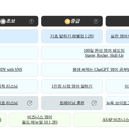
초보
중급
기초 말하기 레벨업 1,2탄
실전 영어식
100일 완성 영어 쉐도잉
Starter, Rocket, Skill-Up
DY with SNS
평생 써먹는 ChatGPT 영어 공부법
척척 리스닝
1인칭 시점 영어 말하기
이
기초 리스닝
트레이닝 훈련
뉴욕 브이로그
비즈니스 영어
화
ASAP 비즈니
필드 메뉴얼 10 1,2탄