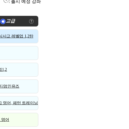
: 출시 예정 강좌
고급
사고 레벨업 1,2탄
1,2
디엄인유즈
 영어, 패턴 트레이닝
스 영어