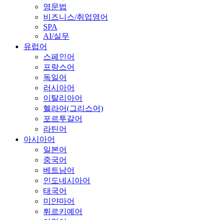
영문법
비즈니스/취업영어
SPA
AI/실무
유럽어
스페인어
프랑스어
독일어
러시아어
이탈리아어
헬라어(그리스어)
포르투갈어
라틴어
아시아어
일본어
중국어
베트남어
인도네시아어
태국어
미얀마어
튀르키예어