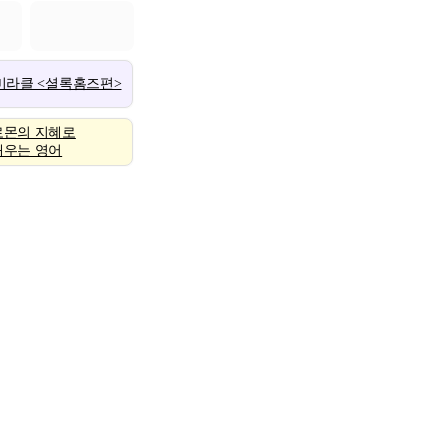
 미라클 <셜록홈즈편>
로몬의 지혜로
배우는 영어