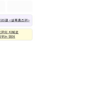
 미라클 <셜록홈즈편>
로몬의 지혜로
배우는 영어