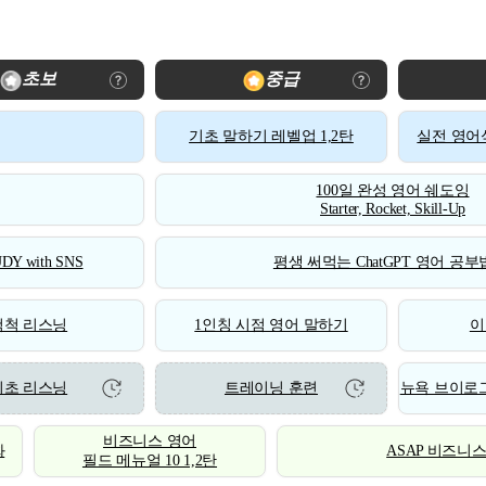
초보
중급
기초 말하기 레벨업 1,2탄
실전 영어식
100일 완성 영어 쉐도잉
Starter, Rocket, Skill-Up
DY with SNS
평생 써먹는 ChatGPT 영어 공부법
척척 리스닝
1인칭 시점 영어 말하기
이
기초 리스닝
트레이닝 훈련
뉴욕 브이로그
비즈니스 영어
화
ASAP 비즈니
필드 메뉴얼 10 1,2탄