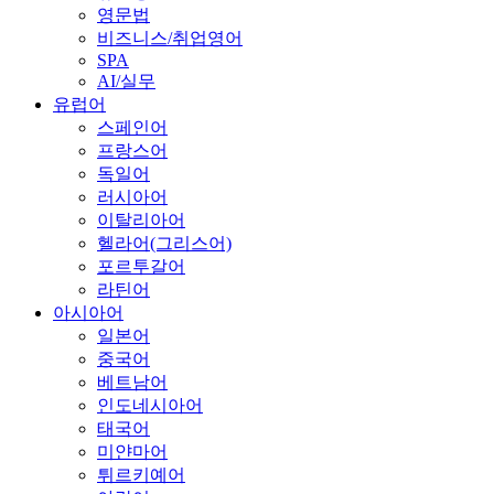
영문법
비즈니스/취업영어
SPA
AI/실무
유럽어
스페인어
프랑스어
독일어
러시아어
이탈리아어
헬라어(그리스어)
포르투갈어
라틴어
아시아어
일본어
중국어
베트남어
인도네시아어
태국어
미얀마어
튀르키예어