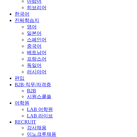
아랍어
히브리어
한국어
진짜학습지
영어
일본어
스페인어
중국어
베트남어
프랑스어
독일어
러시아어
편입
B2B·직무/자격증
B2B
시원스쿨쓸
어학원
LAB 어학원
LAB 라이브
RECRUIT
강사채용
이노크루채용