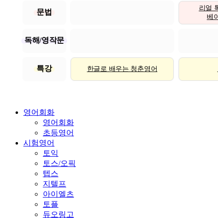
리얼 
문법
베이직
독해/영작문
특강
한글로 배우는 청춘영어
영어회화
영어회화
초등영어
시험영어
토익
토스/오픽
텝스
지텔프
아이엘츠
토플
듀오링고