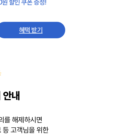
0원 할인 쿠폰 증정!
혜택 받기
 안내
동의를 해제하시면
보
등 고객님을 위한