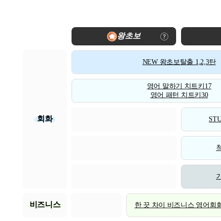
왕초보
NEW 왕초보탈출 1,2,3탄
영어 말하기 치트키17
영어 패턴 치트키30
회화
STU
비즈니스
한 끗 차이 비즈니스 영어회