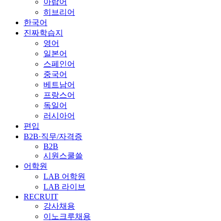
아랍어
히브리어
한국어
진짜학습지
영어
일본어
스페인어
중국어
베트남어
프랑스어
독일어
러시아어
편입
B2B·직무/자격증
B2B
시원스쿨쓸
어학원
LAB 어학원
LAB 라이브
RECRUIT
강사채용
이노크루채용