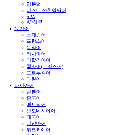
영문법
비즈니스/취업영어
SPA
AI/실무
유럽어
스페인어
프랑스어
독일어
러시아어
이탈리아어
헬라어(그리스어)
포르투갈어
라틴어
아시아어
일본어
중국어
베트남어
인도네시아어
태국어
미얀마어
튀르키예어