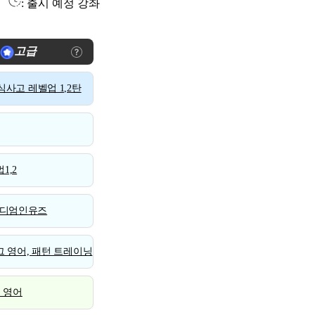
: 출시 예정 강좌
고급
사고 레벨업 1,2탄
1,2
디엄인유즈
 영어, 패턴 트레이닝
스 영어