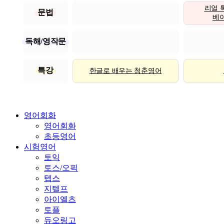
리얼 
문법
베이직
독해/영작문
특강
한글로 배우는 청춘영어
영어회화
영어회화
초등영어
시험영어
토익
토스/오픽
텝스
지텔프
아이엘츠
토플
듀오링고