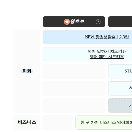
왕초보
NEW 왕초보탈출 1,2,3탄
영어 말하기 치트키17
영어 패턴 치트키30
회화
STU
비즈니스
한 끗 차이 비즈니스 영어회