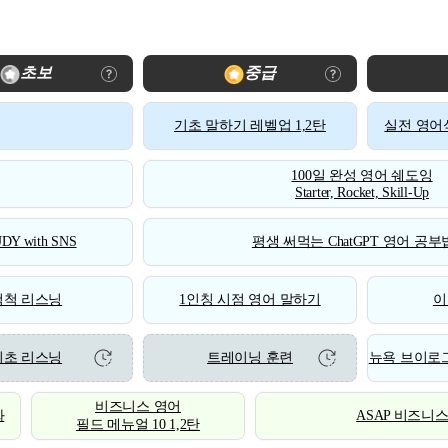
초보
중급
기초 말하기 레벨업 1,2탄
실전 영어식
100일 완성 영어 쉐도잉
Starter, Rocket, Skill-Up
DY with SNS
평생 써먹는 ChatGPT 영어 공부법
척척 리스닝
1인칭 시점 영어 말하기
이
기초 리스닝
트레이닝 훈련
뉴욕 브이로그
비즈니스 영어
화
ASAP 비즈니
필드 메뉴얼 10 1,2탄