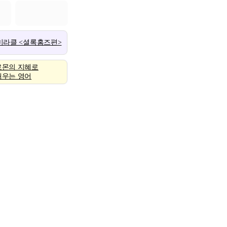
 미라클 <셜록홈즈편>
로몬의 지혜로
배우는 영어