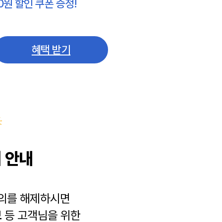
0원 할인 쿠폰 증정!
혜택 받기
 안내
동의를 해제하시면
보
등 고객님을 위한