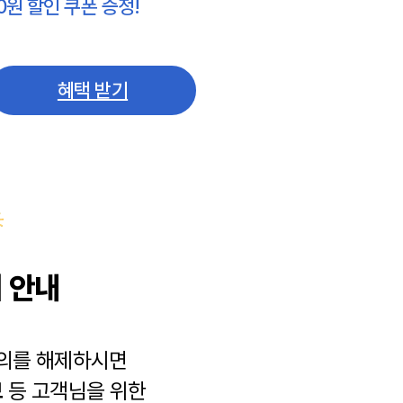
0원 할인 쿠폰 증정!
혜택 받기
 안내
동의를 해제하시면
보
등 고객님을 위한