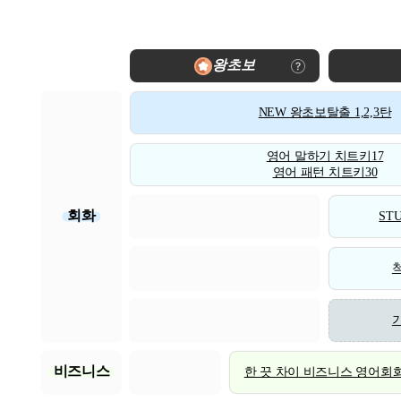
왕초보
NEW 왕초보탈출 1,2,3탄
영어 말하기 치트키17
영어 패턴 치트키30
회화
STU
비즈니스
한 끗 차이 비즈니스 영어회