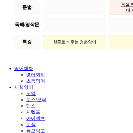
리얼 
문법
베이직
독해/영작문
특강
한글로 배우는 청춘영어
영어회화
영어회화
초등영어
시험영어
토익
토스/오픽
텝스
지텔프
아이엘츠
토플
듀오링고