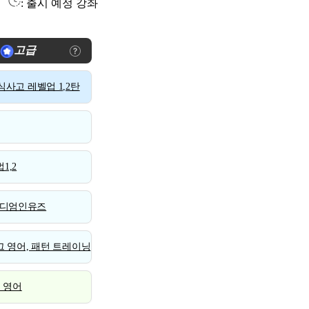
: 출시 예정 강좌
고급
사고 레벨업 1,2탄
1,2
디엄인유즈
 영어, 패턴 트레이닝
스 영어