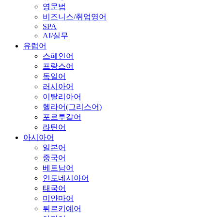
영문법
비즈니스/취업영어
SPA
AI/실무
유럽어
스페인어
프랑스어
독일어
러시아어
이탈리아어
헬라어(그리스어)
포르투갈어
라틴어
아시아어
일본어
중국어
베트남어
인도네시아어
태국어
미얀마어
튀르키예어