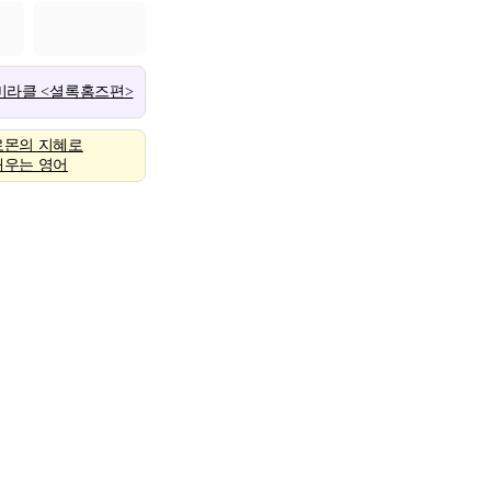
 미라클 <셜록홈즈편>
로몬의 지혜로
배우는 영어