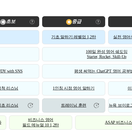
초보
중급
기초 말하기 레벨업 1,2탄
실전 영어식
100일 완성 영어 쉐도잉
Starter, Rocket, Skill-Up
DY with SNS
평생 써먹는 ChatGPT 영어 공부법
척척 리스닝
1인칭 시점 영어 말하기
이
기초 리스닝
트레이닝 훈련
뉴욕 브이로그
비즈니스 영어
화
ASAP 비즈니
필드 메뉴얼 10 1,2탄