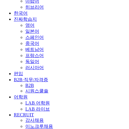
아랍어
히브리어
한국어
진짜학습지
영어
일본어
스페인어
중국어
베트남어
프랑스어
독일어
러시아어
편입
B2B·직무/자격증
B2B
시원스쿨쓸
어학원
LAB 어학원
LAB 라이브
RECRUIT
강사채용
이노크루채용