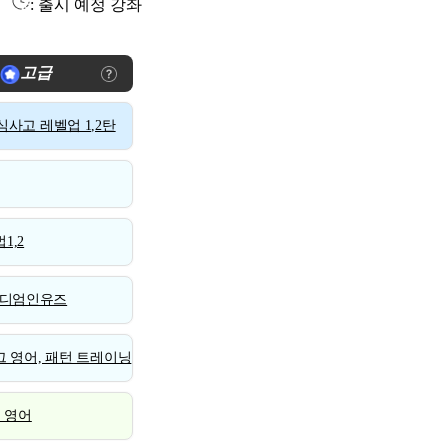
: 출시 예정 강좌
고급
사고 레벨업 1,2탄
1,2
디엄인유즈
 영어, 패턴 트레이닝
스 영어