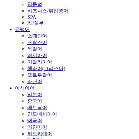
영문법
비즈니스/취업영어
SPA
AI/실무
유럽어
스페인어
프랑스어
독일어
러시아어
이탈리아어
헬라어(그리스어)
포르투갈어
라틴어
아시아어
일본어
중국어
베트남어
인도네시아어
태국어
미얀마어
튀르키예어