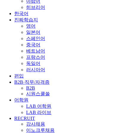
아랍어
히브리어
한국어
진짜학습지
영어
일본어
스페인어
중국어
베트남어
프랑스어
독일어
러시아어
편입
B2B·직무/자격증
B2B
시원스쿨쓸
어학원
LAB 어학원
LAB 라이브
RECRUIT
강사채용
이노크루채용