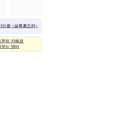
 미라클 <셜록홈즈편>
로몬의 지혜로
배우는 영어