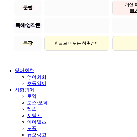
리얼 
문법
베이직
독해/영작문
특강
한글로 배우는 청춘영어
영어회화
영어회화
초등영어
시험영어
토익
토스/오픽
텝스
지텔프
아이엘츠
토플
듀오링고