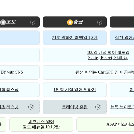
초보
중급
기초 말하기 레벨업 1,2탄
실전 영어식
100일 완성 영어 쉐도잉
Starter, Rocket, Skill-Up
DY with SNS
평생 써먹는 ChatGPT 영어 공부법
척척 리스닝
1인칭 시점 영어 말하기
이
기초 리스닝
트레이닝 훈련
뉴욕 브이로그
비즈니스 영어
화
ASAP 비즈니
필드 메뉴얼 10 1,2탄