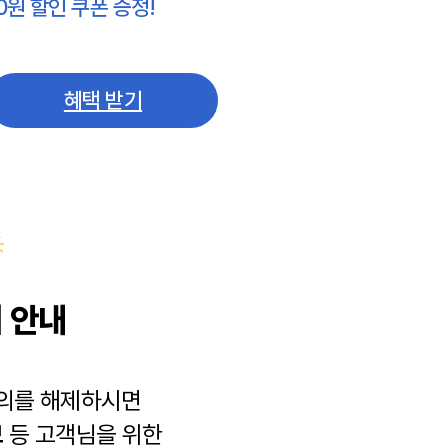
0원 할인 쿠폰 증정!
혜택 받기
 안내
동의를 해제하시면
보
등 고객님을 위한