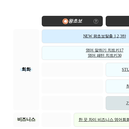
왕초보
NEW 왕초보탈출 1,2,3탄
영어 말하기 치트키17
영어 패턴 치트키30
회화
STU
비즈니스
한 끗 차이 비즈니스 영어회