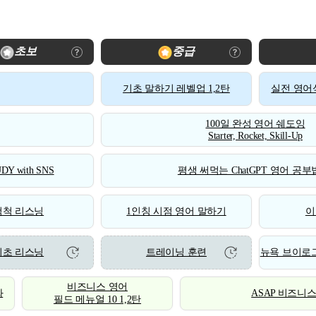
초보
중급
기초 말하기 레벨업 1,2탄
실전 영어식
100일 완성 영어 쉐도잉
Starter, Rocket, Skill-Up
DY with SNS
평생 써먹는 ChatGPT 영어 공부법
척척 리스닝
1인칭 시점 영어 말하기
이
기초 리스닝
트레이닝 훈련
뉴욕 브이로그
비즈니스 영어
화
ASAP 비즈니
필드 메뉴얼 10 1,2탄