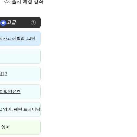
: 출시 예정 강좌
고급
사고 레벨업 1,2탄
1,2
디엄인유즈
 영어, 패턴 트레이닝
스 영어