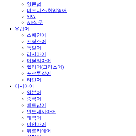
영문법
비즈니스/취업영어
SPA
AI/실무
유럽어
스페인어
프랑스어
독일어
러시아어
이탈리아어
헬라어(그리스어)
포르투갈어
라틴어
아시아어
일본어
중국어
베트남어
인도네시아어
태국어
미얀마어
튀르키예어