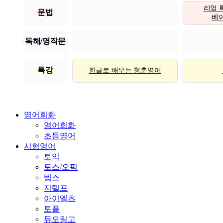
리얼 
문법
베이직
독해/영작문
특강
한글로 배우는 청춘영어
영어회화
영어회화
초등영어
시험영어
토익
토스/오픽
텝스
지텔프
아이엘츠
토플
듀오링고