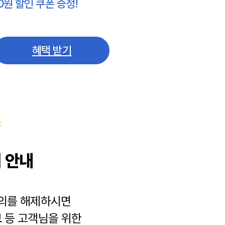
0원 할인 쿠폰 증정!
혜택 받기
 안내
동의를 해제하시면
보
등 고객님을 위한