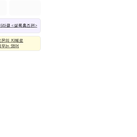
 미라클 <셜록홈즈편>
로몬의 지혜로
배우는 영어