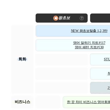
왕초보
NEW 왕초보탈출 1,2,3탄
영어 말하기 치트키17
영어 패턴 치트키30
회화
STU
비즈니스
한 끗 차이 비즈니스 영어회