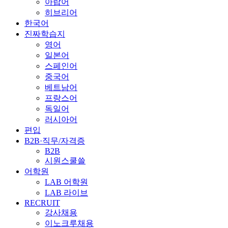
아랍어
히브리어
한국어
진짜학습지
영어
일본어
스페인어
중국어
베트남어
프랑스어
독일어
러시아어
편입
B2B·직무/자격증
B2B
시원스쿨쓸
어학원
LAB 어학원
LAB 라이브
RECRUIT
강사채용
이노크루채용