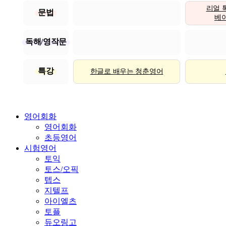
리얼 
문법
베이직
독해/영작문
특강
한글로 배우는 청춘영어
영어회화
영어회화
초등영어
시험영어
토익
토스/오픽
텝스
지텔프
아이엘츠
토플
듀오링고