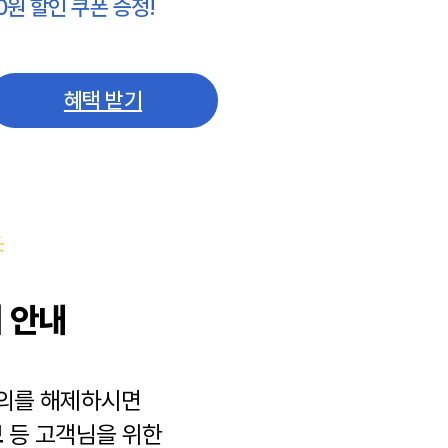
0원 할인 쿠폰 증정!
혜택 받기
 안내
동의를 해제하시면
보
등 고객님을 위한