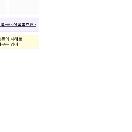
 미라클 <셜록홈즈편>
로몬의 지혜로
배우는 영어