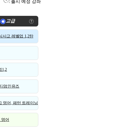
: 출시 예정 강좌
고급
사고 레벨업 1,2탄
1,2
디엄인유즈
 영어, 패턴 트레이닝
스 영어