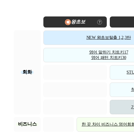
왕초보
NEW 왕초보탈출 1,2,3탄
영어 말하기 치트키17
영어 패턴 치트키30
회화
STU
비즈니스
한 끗 차이 비즈니스 영어회