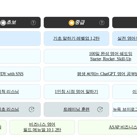
초보
중급
기초 말하기 레벨업 1,2탄
실전 영어식
100일 완성 영어 쉐도잉
Starter, Rocket, Skill-Up
DY with SNS
평생 써먹는 ChatGPT 영어 공부법
척척 리스닝
1인칭 시점 영어 말하기
이
기초 리스닝
트레이닝 훈련
뉴욕 브이로그
비즈니스 영어
화
ASAP 비즈니
필드 메뉴얼 10 1,2탄