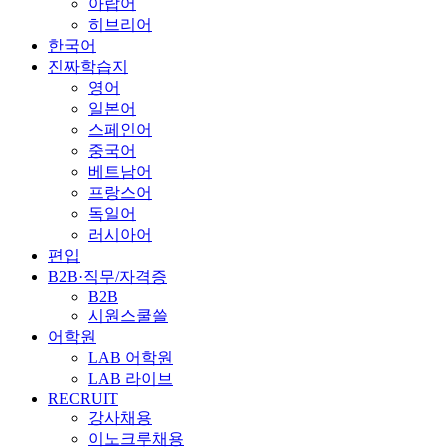
아랍어
히브리어
한국어
진짜학습지
영어
일본어
스페인어
중국어
베트남어
프랑스어
독일어
러시아어
편입
B2B·직무/자격증
B2B
시원스쿨쓸
어학원
LAB 어학원
LAB 라이브
RECRUIT
강사채용
이노크루채용