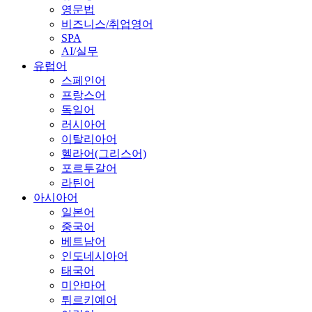
영문법
비즈니스/취업영어
SPA
AI/실무
유럽어
스페인어
프랑스어
독일어
러시아어
이탈리아어
헬라어(그리스어)
포르투갈어
라틴어
아시아어
일본어
중국어
베트남어
인도네시아어
태국어
미얀마어
튀르키예어