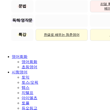
리얼 
문법
베이직
독해/영작문
특강
한글로 배우는 청춘영어
영어회화
영어회화
초등영어
시험영어
토익
토스/오픽
텝스
지텔프
아이엘츠
토플
듀오링고