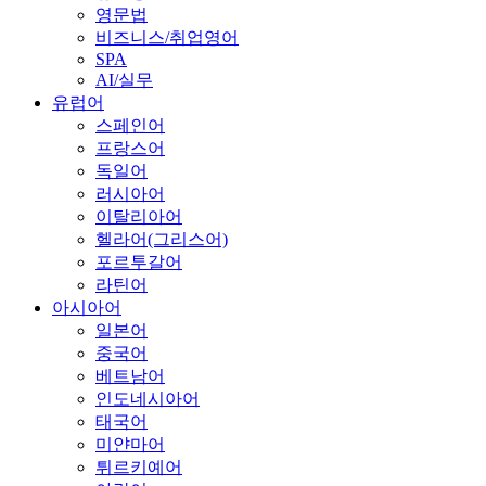
영문법
비즈니스/취업영어
SPA
AI/실무
유럽어
스페인어
프랑스어
독일어
러시아어
이탈리아어
헬라어(그리스어)
포르투갈어
라틴어
아시아어
일본어
중국어
베트남어
인도네시아어
태국어
미얀마어
튀르키예어