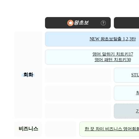
왕초보
NEW 왕초보탈출 1,2,3탄
영어 말하기 치트키17
영어 패턴 치트키30
회화
STU
비즈니스
한 끗 차이 비즈니스 영어회