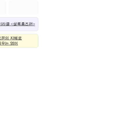
 미라클 <셜록홈즈편>
로몬의 지혜로
배우는 영어