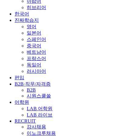
아랍어
히브리어
한국어
진짜학습지
영어
일본어
스페인어
중국어
베트남어
프랑스어
독일어
러시아어
편입
B2B·직무/자격증
B2B
시원스쿨쓸
어학원
LAB 어학원
LAB 라이브
RECRUIT
강사채용
이노크루채용