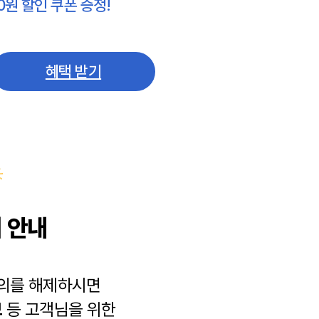
0원 할인 쿠폰 증정!
혜택 받기
 안내
동의를 해제하시면
보
등 고객님을 위한