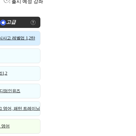
: 출시 예정 강좌
고급
사고 레벨업 1,2탄
1,2
디엄인유즈
 영어, 패턴 트레이닝
스 영어