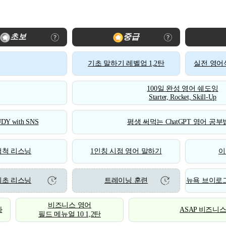
초보
중급
기초 말하기 레벨업 1,2탄
실전 영어식
100일 완성 영어 쉐도잉
Starter, Rocket, Skill-Up
DY with SNS
평생 써먹는 ChatGPT 영어 공부법
척척 리스닝
1인칭 시점 영어 말하기
이
기초 리스닝
트레이닝 훈련
뉴욕 브이로그
비즈니스 영어
화
ASAP 비즈니
필드 메뉴얼 10 1,2탄