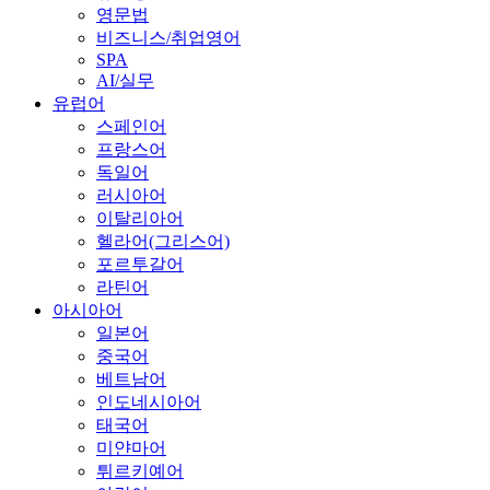
영문법
비즈니스/취업영어
SPA
AI/실무
유럽어
스페인어
프랑스어
독일어
러시아어
이탈리아어
헬라어(그리스어)
포르투갈어
라틴어
아시아어
일본어
중국어
베트남어
인도네시아어
태국어
미얀마어
튀르키예어