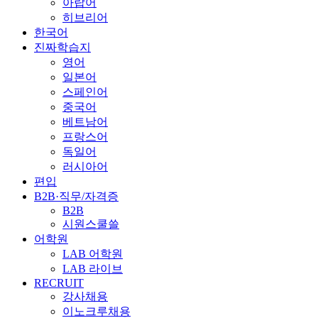
아랍어
히브리어
한국어
진짜학습지
영어
일본어
스페인어
중국어
베트남어
프랑스어
독일어
러시아어
편입
B2B·직무/자격증
B2B
시원스쿨쓸
어학원
LAB 어학원
LAB 라이브
RECRUIT
강사채용
이노크루채용