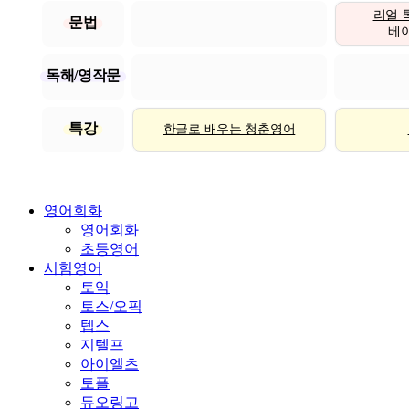
리얼 
문법
베이직
독해/영작문
특강
한글로 배우는 청춘영어
영어회화
영어회화
초등영어
시험영어
토익
토스/오픽
텝스
지텔프
아이엘츠
토플
듀오링고