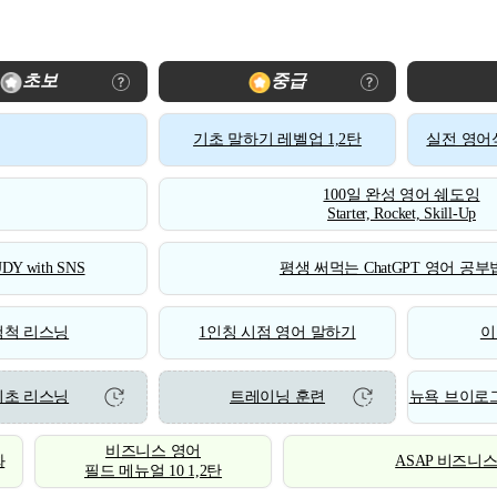
초보
중급
기초 말하기 레벨업 1,2탄
실전 영어식
100일 완성 영어 쉐도잉
Starter, Rocket, Skill-Up
DY with SNS
평생 써먹는 ChatGPT 영어 공부법
척척 리스닝
1인칭 시점 영어 말하기
이
기초 리스닝
트레이닝 훈련
뉴욕 브이로그
비즈니스 영어
화
ASAP 비즈니
필드 메뉴얼 10 1,2탄