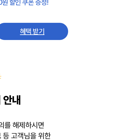
0원 할인 쿠폰 증정!
혜택 받기
 안내
동의를 해제하시면
보
등 고객님을 위한