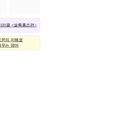
 미라클 <셜록홈즈편>
로몬의 지혜로
배우는 영어