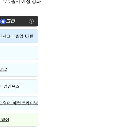
: 출시 예정 강좌
고급
사고 레벨업 1,2탄
1,2
디엄인유즈
 영어, 패턴 트레이닝
스 영어