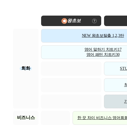
왕초보
NEW 왕초보탈출 1,2,3탄
영어 말하기 치트키17
영어 패턴 치트키30
회화
STU
비즈니스
한 끗 차이 비즈니스 영어회