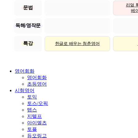
리얼 
문법
베이직
독해/영작문
특강
한글로 배우는 청춘영어
영어회화
영어회화
초등영어
시험영어
토익
토스/오픽
텝스
지텔프
아이엘츠
토플
듀오링고