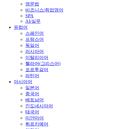
영문법
비즈니스/취업영어
SPA
AI/실무
유럽어
스페인어
프랑스어
독일어
러시아어
이탈리아어
헬라어(그리스어)
포르투갈어
라틴어
아시아어
일본어
중국어
베트남어
인도네시아어
태국어
미얀마어
튀르키예어