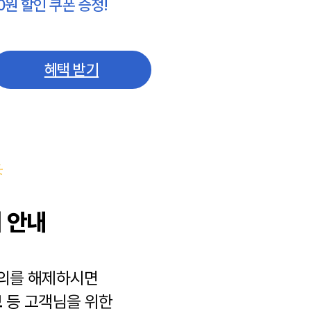
0원 할인 쿠폰 증정!
혜택 받기
 안내
동의를 해제하시면
보
등 고객님을 위한