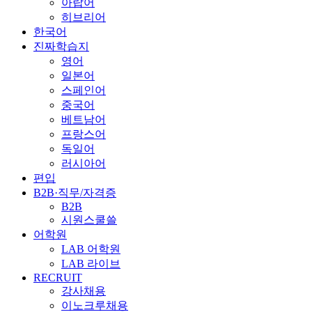
아랍어
히브리어
한국어
진짜학습지
영어
일본어
스페인어
중국어
베트남어
프랑스어
독일어
러시아어
편입
B2B·직무/자격증
B2B
시원스쿨쓸
어학원
LAB 어학원
LAB 라이브
RECRUIT
강사채용
이노크루채용