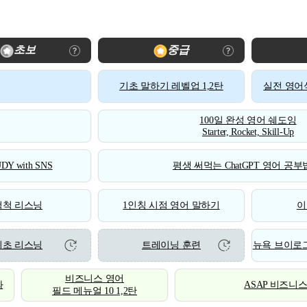
초보
중급
기초 말하기 레벨업 1,2탄
실전 영어식
100일 완성 영어 쉐도잉
Starter, Rocket, Skill-Up
DY with SNS
평생 써먹는 ChatGPT 영어 공부법
척척 리스닝
1인칭 시점 영어 말하기
이
기초 리스닝
트레이닝 훈련
뉴욕 브이로그
비즈니스 영어
화
ASAP 비즈니
필드 메뉴얼 10 1,2탄