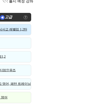
: 출시 예정 강좌
고급
사고 레벨업 1,2탄
1,2
디엄인유즈
 영어, 패턴 트레이닝
스 영어