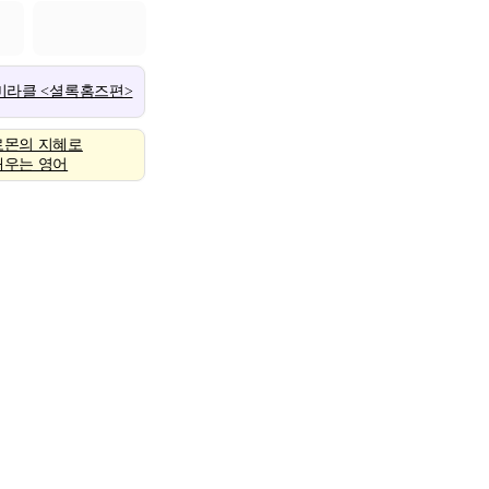
 미라클 <셜록홈즈편>
로몬의 지혜로
배우는 영어