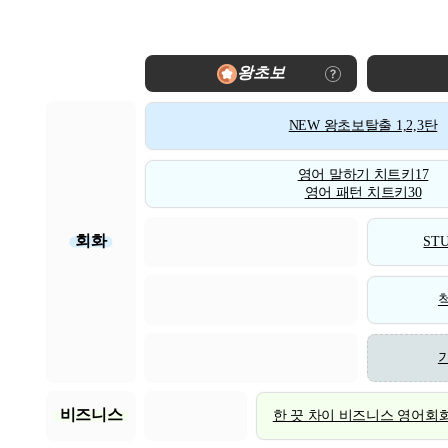
왕초보
NEW 왕초보탈출 1,2,3탄
영어 말하기 치트키17
영어 패턴 치트키30
회화
STU
비즈니스
한 끗 차이 비즈니스 영어회