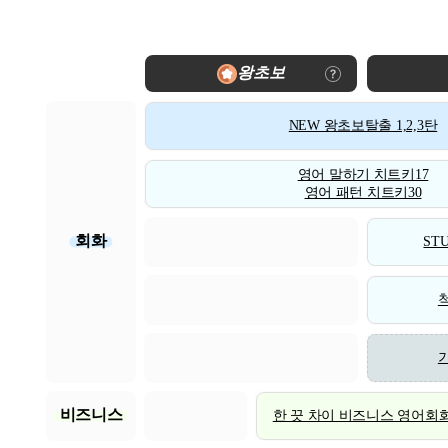
왕초보
NEW 왕초보탈출 1,2,3탄
영어 말하기 치트키17
영어 패턴 치트키30
회화
STU
비즈니스
한 끗 차이 비즈니스 영어회