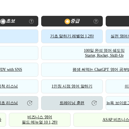
초보
중급
기초 말하기 레벨업 1,2탄
실전 영어식
100일 완성 영어 쉐도잉
Starter, Rocket, Skill-Up
DY with SNS
평생 써먹는 ChatGPT 영어 공부법
척척 리스닝
1인칭 시점 영어 말하기
이
기초 리스닝
트레이닝 훈련
뉴욕 브이로그
비즈니스 영어
화
ASAP 비즈니
필드 메뉴얼 10 1,2탄