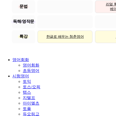
리얼 
문법
베이직
독해/영작문
특강
한글로 배우는 청춘영어
영어회화
영어회화
초등영어
시험영어
토익
토스/오픽
텝스
지텔프
아이엘츠
토플
듀오링고