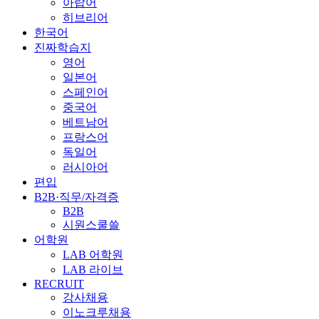
아랍어
히브리어
한국어
진짜학습지
영어
일본어
스페인어
중국어
베트남어
프랑스어
독일어
러시아어
편입
B2B·직무/자격증
B2B
시원스쿨쓸
어학원
LAB 어학원
LAB 라이브
RECRUIT
강사채용
이노크루채용