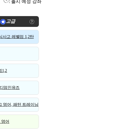
: 출시 예정 강좌
고급
사고 레벨업 1,2탄
1,2
디엄인유즈
 영어, 패턴 트레이닝
스 영어