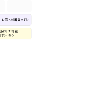
 미라클 <셜록홈즈편>
로몬의 지혜로
배우는 영어