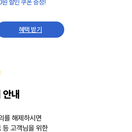
0원 할인 쿠폰 증정!
혜택 받기
 안내
동의를 해제하시면
보
등 고객님을 위한