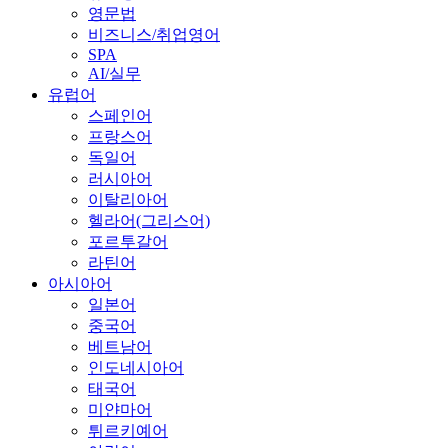
영문법
비즈니스/취업영어
SPA
AI/실무
유럽어
스페인어
프랑스어
독일어
러시아어
이탈리아어
헬라어(그리스어)
포르투갈어
라틴어
아시아어
일본어
중국어
베트남어
인도네시아어
태국어
미얀마어
튀르키예어